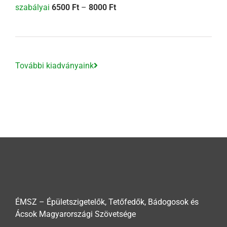
Ártartomány:
szabályai
6500
Ft
–
8000
Ft
6500 Ft
-
8000 Ft
További kiadványaink
ÉMSZ – Épületszigetelők, Tetőfedők, Bádogosok és
Ácsok Magyarországi Szövetsége