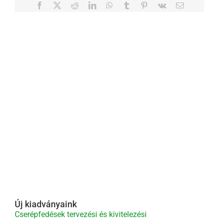
Facebook
X
Reddit
LinkedIn
WhatsApp
Tumblr
Pinterest
Vk
Email:
Új kiadványaink
Cserépfedések tervezési és kivitelezési