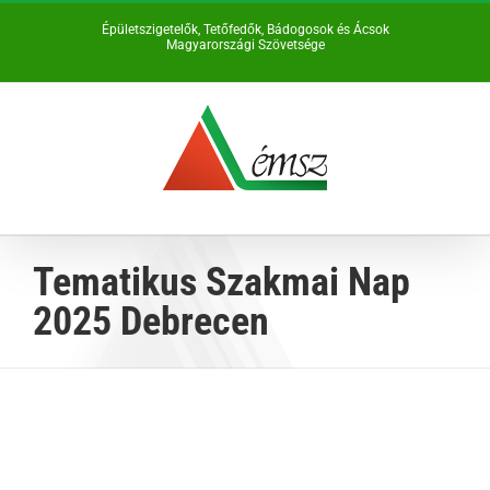
Kihagyás
Épületszigetelők, Tetőfedők, Bádogosok és Ácsok
Magyarországi Szövetsége
Tematikus Szakmai Nap
2025 Debrecen