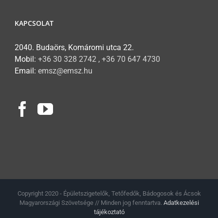
KAPCSOLAT
2040. Budaörs, Komáromi utca 22.
Mobil:
+36 30 328 2742 , +36 70 647 4730
Email:
emsz@emsz.hu
Copyright 2020 - Épületszigetelők, Tetőfedők, Bádogosok és Ácsok
Magyarországi Szövetsége // Minden jog fenntartva.
Adatkezelési
tájékoztató