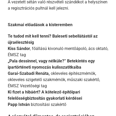
A vezetett sétán való részvételi szándékot a helyszínen
a regisztrációs pultnál kell jelezni.
Szakmai előadások a kisteremben
Te tudod mit kell tenni? Baleseti sebellátástól az
újraélesztésig
Kiss Sándor
, főállású kivonuló mentőápoló, ács oktató,
ÉMSZ tag
„Pala dessinnel, vagy nélküle?” Betekintés egy
ipartörténeti nyomozás kulisszatitkaiba
Garai-Szabadi Renáta,
okleveles építészmérnök,
okleveles szigetelő szakmérnök, műszaki szakértő,
ÉMSZ Vezetőségi tag
Ki fizet a hibáért? A kötelező építőipari
felelősségbiztosítás gyakorlati kérdései
Papp István
biztosítási szakértő