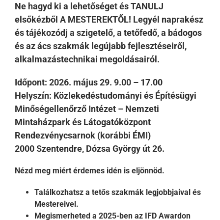
Ne hagyd ki a lehetőséget és TANULJ
elsőkézből A MESTEREKTŐL! Legyél naprakész
és tájékozódj a szigetelő, a tetőfedő, a bádogos
és az ács szakmák legújabb fejlesztéseiről,
alkalmazástechnikai megoldásairól.
Időpont: 2026. május 29. 9.00 – 17.00
Helyszín:
Közlekedéstudományi és Építésügyi
Minőségellenőrző Intézet – Nemzeti
Mintaházpark és Látogatóközpont
Rendezvénycsarnok (korábbi ÉMI)
2000 Szentendre, Dózsa György út 26.
Nézd meg miért érdemes idén is eljönnöd.
Ta
lálkozhatsz a tetős szakmák legjobbjaival és
Mestereivel.
Megismerheted a 2025-ben az IFD Awardon