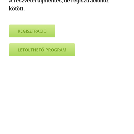
A részvétel díjmentes, de regisztrációhoz
kötött.
REGISZTRÁCIÓ
LETÖLTHETŐ PROGRAM