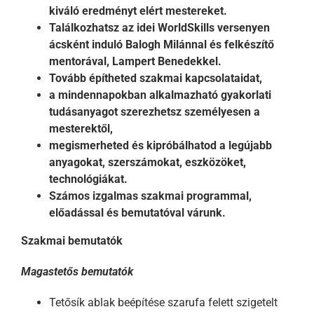
kiváló eredményt elért mestereket.
Találkozhatsz az idei WorldSkills versenyen
ácsként induló Balogh Milánnal és felkészítő
mentorával, Lampert Benedekkel.
Tovább építheted szakmai kapcsolataidat,
a mindennapokban alkalmazható gyakorlati
tudásanyagot szerezhetsz személyesen a
mesterektől,
megismerheted és kipróbálhatod
a legújabb
anyagokat, szerszámokat, eszközöket,
technológiákat.
Számos izgalmas szakmai programmal,
előadással és bemutatóval várunk.
Szakmai bemutatók
Magastetős bemutatók
Tetősík ablak beépítése szarufa felett szigetelt