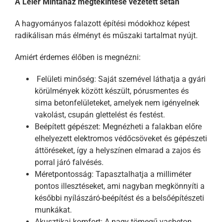
A Leier Mintaház megtekintése vezetett sétán
A hagyományos falazott építési módokhoz képest
radikálisan más élményt és műszaki tartalmat nyújt.
Amiért érdemes élőben is megnézni:
Felületi minőség: Saját szemével láthatja a gyári
körülmények között készült, pórusmentes és
sima betonfelületeket, amelyek nem igényelnek
vakolást, csupán glettelést és festést.
Beépített gépészet: Megnézheti a falakban előre
elhelyezett elektromos védőcsöveket és gépészeti
áttöréseket, így a helyszínen elmarad a zajos és
porral járó falvésés.
Méretpontosság: Tapasztalhatja a milliméter
pontos illesztéseket, ami nagyban megkönnyíti a
későbbi nyílászáró-beépítést és a belsőépítészeti
munkákat.
Akusztikai komfort: A nagy tömegű vasbeton