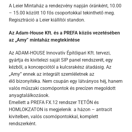
A Leier Mintaház a rendezvény napján óránként, 10.00
– 15.00 között 10 fős csoportokkal tekinthető meg.
Regisztráció a
Leier
kiállítói standon.
Az Adam-House Kft. és a PREFA közös vezetésében
az „Amy” mintaház megtekintése
Az ADAM‑HOUSE Innovatív Építőipari Kft. tervezi,
gyártja és kivitelezi saját SIP panel rendszerét, egy
kézből, a koncepciótól a kulcsrakész átadásig. Az
„
Amy
” ennek az integrált szemléletnek az
élő bizonyítéka. Nem csupán egy látványos héj, hanem
valós műszaki csomópontok és precízen megoldott
anyagtalálkozások.
Emellett a PREFA FX.12 rendszer TETŐN és
HOMLOKZATON is megjelenik a házon – antracit
kivitelben, valós csomópontokkal, komplett
rendszerként.