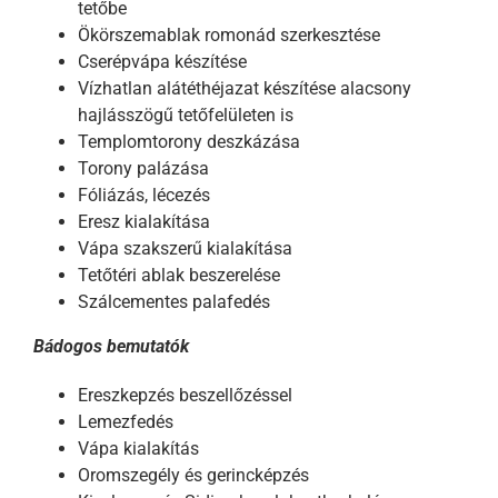
tetőbe
Ökörszemablak romonád szerkesztése
Cserépvápa készítése
Vízhatlan alátéthéjazat készítése alacsony
hajlásszögű tetőfelületen is
Templomtorony deszkázása
Torony palázása
Fóliázás, lécezés
Eresz kialakítása
Vápa szakszerű kialakítása
Tetőtéri ablak beszerelése
Szálcementes palafedés
Bádogos bemutatók
Ereszkepzés beszellőzéssel
Lemezfedés
Vápa kialakítás
Oromszegély és gerincképzés