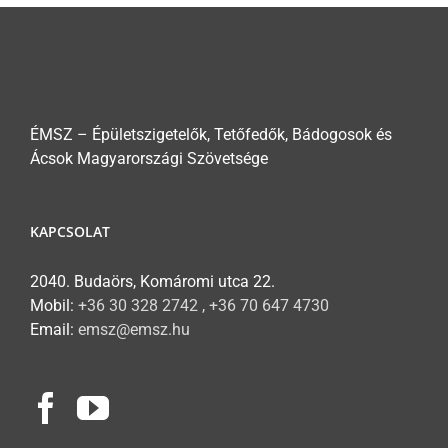
ÉMSZ – Épületszigetelők, Tetőfedők, Bádogosok és
Ácsok Magyarországi Szövetsége
KAPCSOLAT
2040. Budaörs, Komáromi utca 22.
Mobil:
+36 30 328 2742 , +36 70 647 4730
Email:
emsz@emsz.hu