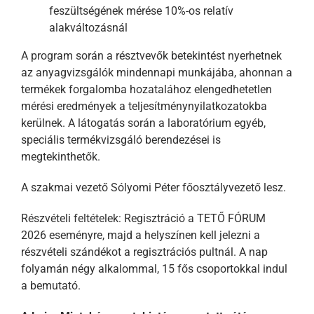
feszültségének mérése 10%-os relatív
alakváltozásnál
A program során a résztvevők betekintést nyerhetnek
az anyagvizsgálók mindennapi munkájába, ahonnan a
termékek forgalomba hozatalához elengedhetetlen
mérési eredmények a teljesítménynyilatkozatokba
kerülnek. A látogatás során a
labor
atórium egyéb,
speciális termékvizsgáló berendezései is
megtekinthetők.
A szakmai vezető Sólyomi Péter főosztályvezető lesz.
Részvételi feltételek: Regisztráció a TETŐ FÓRUM
2026 eseményre, majd a helyszínen kell jelezni a
részvételi szándékot a regisztrációs pultnál. A nap
folyamán négy alkalommal, 15 fős csoportokkal indul
a bemutató.