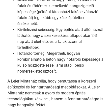
falak és födémek kiemelkedő hangszigetelő
képessége (például társasházi lakáselválasztó
falaknál) leginkább egy kész épületben
érzékelhető.
Kivitelezési sebesség: Egy építés alatt álló háznál
látható, hogy a szerkezetkész állapot akár 2-3
nap alatt elérhető, és a falak azonnal
terhelhetőek.
Hőtároló tömeg: Megértheti, hogyan
kombinálható a beton nagy hőtároló képessége a
külső hőszigeteléssel, ami stabil belső
hőmérsékletet biztosít.
A Leier Mintaház célja, hogy bemutassa a korszerű
építkezési és fenntarthatósági megoldásokat. A Leier
Mintaház nemcsak a gyors és modern építési
technológiákat képviseli, hanem a fenntarthatóságra is
nagy hangsúlyt fektet.