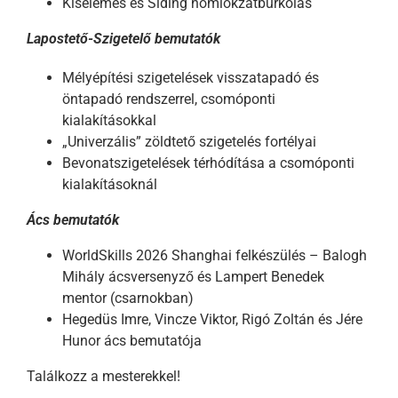
Kiselemes és Siding homlokzatburkolás
Lapostető-Szigetelő bemutatók
Mélyépítési szigetelések visszatapadó és
öntapadó rendszerrel, csomóponti
kialakításokkal
„Univerzális” zöldtető szigetelés fortélyai
Bevonatszigetelések térhódítása a csomóponti
kialakításoknál
Ács bemutatók
WorldSkills 2026 Shanghai felkészülés – Balogh
Mihály ácsversenyző és Lampert Benedek
mentor (csarnokban)
Hegedüs Imre, Vincze Viktor, Rigó Zoltán és Jére
Hunor ács bemutatója
Találkozz a mesterekkel!