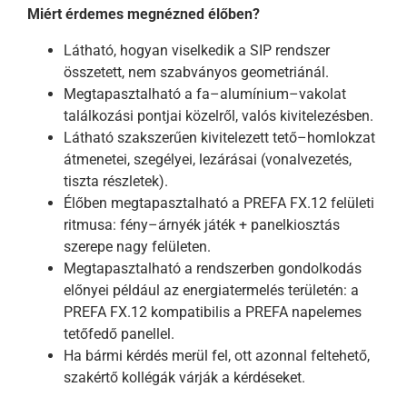
Miért érdemes megnézned élőben?
Látható, hogyan viselkedik a SIP rendszer
összetett, nem szabványos geometriánál.
Megtapasztalható a fa–alumínium–vakolat
találkozási pontjai közelről, valós kivitelezésben.
Látható szakszerűen kivitelezett tető–homlokzat
átmenetei, szegélyei, lezárásai (vonalvezetés,
tiszta részletek).
Élőben megtapasztalható a PREFA FX.12 felületi
ritmusa: fény–árnyék játék + panelkiosztás
szerepe nagy felületen.
Megtapasztalható a rendszerben gondolkodás
előnyei például az energiatermelés területén: a
PREFA FX.12 kompatibilis a PREFA napelemes
tetőfedő panellel.
Ha bármi kérdés merül fel, ott azonnal feltehető,
szakértő kollégák várják a kérdéseket.