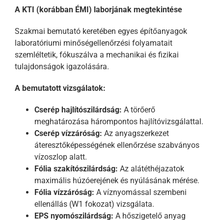
A KTI (korábban ÉMI) laborjának megtekintése
Szakmai bemutató keretében egyes építőanyagok
labor
atóriumi minőségellenőrzési folyamatait
szemléltetik, fókuszálva a mechanikai és fizikai
tulajdonságok igazolására.
A bemutatott vizsgálatok:
Cserép hajlítószilárdság:
A törőerő
meghatározása hárompontos hajlítóvizsgálattal.
Cserép vízzáróság:
Az anyagszerkezet
áteresztőképességének ellenőrzése szabványos
vízoszlop alatt.
Fólia szakítószilárdság:
Az alátéthéjazatok
maximális húzóerejének és nyúlásának mérése.
Fólia vízzáróság:
A víznyomással szembeni
ellenállás (W1 fokozat) vizsgálata.
EPS nyomószilárdság:
A hőszigetelő anyag