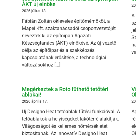
ÁKT új elnöke
20
2026 július 13.
A
Fábián Zoltán okleveles építőmérnököt, a
sz
Mapei Kft. szaktanácsadói csoportvezetőjét
je
nevezték ki az építőipari Ágazati
Sz
Készségtanács (ÁKT) elnökévé. Az új vezető
ha
célja az építőipar és a szakképzés
va
kapcsolatának erősítése, a technológiai
változásokhoz [...]
Megérkeztek a Roto fűthető tetőtéri
V
ablakai!
O
2026 április 17.
20
Új Designo Heat tetőablak fűtési funkcióval. A
Áp
tetőablakok a helyiségeket lakótérré alakítják.
ré
Világosságot és kellemes hőmérsékletet
el
biztosítanak. Az innovatív Designo Heat
Ok