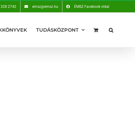
 328 2742
emsz@emsz.hu
ÉMSZ Facebook oldal
KKÖNYVEK
TUDÁSKÖZPONT