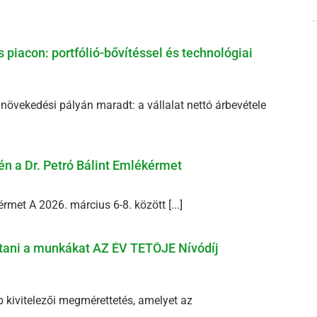
 piacon: portfólió-bővítéssel és technológiai
s növekedési pályán maradt: a vállalat nettó árbevétele
én a Dr. Petró Bálint Emlékérmet
rmet A 2026. március 6-8. között [...]
jtani a munkákat AZ ÉV TETŐJE Nívódíj
kivitelezői megmérettetés, amelyet az