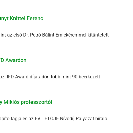
nyt Knittel Ferenc
nt az első Dr. Petró Bálint Emlékéremmel kitüntetett
IFD Awardon
i IFD Award díjátadón több mint 90 beérkezett
y Miklós professzortól
pító tagja és az ÉV TETŐJE Nívódíj Pályázat bíráló