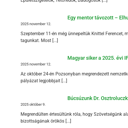
Épületszigetelők, Tetőfedők, Bádogosok [...]
Egy mentor távozott – Elhu
2025 november 12.
Szeptember 11-én még ünnepeltük Knittel Ferencet, mi
tagunkat. Most [...]
Magyar siker a 2025. évi 
2025 november 12.
Az október 24-én Pozsonyban megrendezett nemzetköz
pályázat legjobbjait [...]
Búcsúzunk Dr. Osztroluczk
2025 október 9.
Megrendülten értesültünk róla, hogy Szövetségünk ala
bizottságának örökös [...]