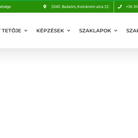
vetsége
2040. Budaörs, Komáromi utca 22.
+36 30
 TETŐJE
KÉPZÉSEK
SZAKLAPOK
SZA