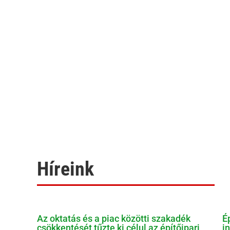
Híreink
Az oktatás és a piac közötti szakadék
É
csökkentését tűzte ki célul az építőipari
i