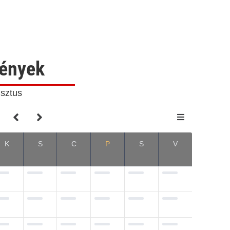
ények
sztus
K
S
C
P
S
V