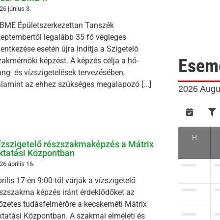
26 június 3.
 BME Épületszerkezettan Tanszék
eptembertől legalább 35 fő végleges
lentkezése esetén újra indítja a Szigetelő
Esem
akmérnöki képzést. A képzés célja a hő-
ng- és vízszigetelések tervezésében,
lamint az ehhez szükséges megalapozó [...]
2026 Augu
H
ízszigetelő részszakmaképzés a Mátrix
ktatási Központban
26 április 16.
rilis 17-én 9:00-től várják a vízszigetelő
szszakma képzés iránt érdeklődőket az
őzetes tudásfelmérőre a kecskeméti Mátrix
tatási Központban. A szakmai elméleti és