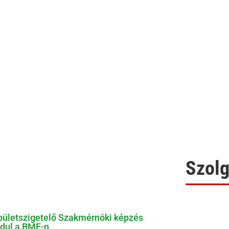
Szolg
pületszigetelő Szakmérnöki képzés
ndul a BME-n