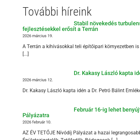
További híreink
Stabil növekedés turbulens
fejlesztésekkel erősít a Terrán
2026 március 19.
A Terrán a kihívásokkal teli építőipari környezetben i
[...]
Dr. Kakasy László kapta id
2026 március 12.
Dr. Kakasy László kapta idén a Dr. Petró Bálint Emléké
Február 16-ig lehet benyú
Pályázatra
2026 február 10.
AZ ÉV TETŐJE Nívódíj Pályázat a hazai legrangosabb 