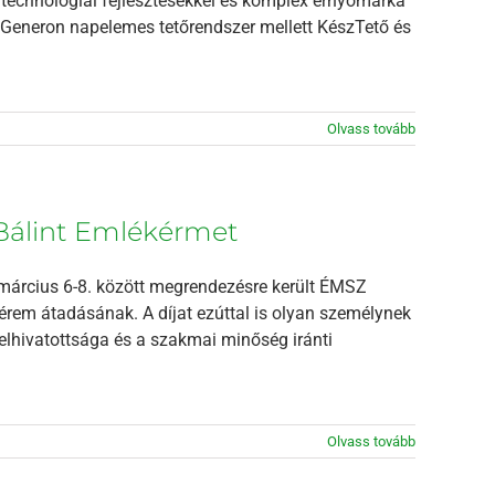
, technológiai fejlesztésekkel és komplex ernyőmárka
 a Generon napelemes tetőrendszer mellett KészTető és
Olvass tovább
ó Bálint Emlékérmet
 március 6-8. között megrendezésre került ÉMSZ
kérem átadásának. A díjat ezúttal is olyan személynek
elhivatottsága és a szakmai minőség iránti
Olvass tovább