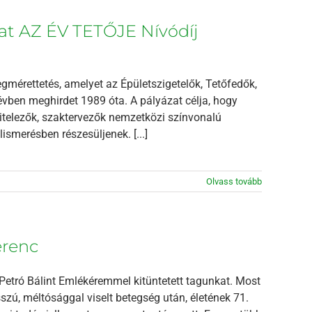
kat AZ ÉV TETŐJE Nívódíj
mérettetés, amelyet az Épületszigetelők, Tetőfedők,
en meghirdet 1989 óta. A pályázat célja, hogy
elezők, szaktervezők nemzetközi színvonalú
smerésben részesüljenek. [...]
Olvass tovább
erenc
 Petró Bálint Emlékéremmel kitüntetett tagunkat. Most
zú, méltósággal viselt betegség után, életének 71.