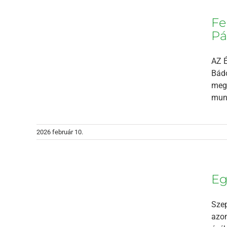
ani a
Fe
vódíj
Pá
AZ É
Bádo
megm
munk
2026 február 10.
unyt
Eg
Szep
azon