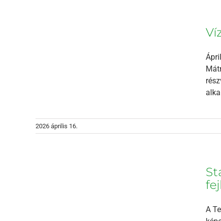
Ví
rix
Ápri
Mátr
rész
alka
2026 április 16.
ens
el és
St
kkel
fe
A Te