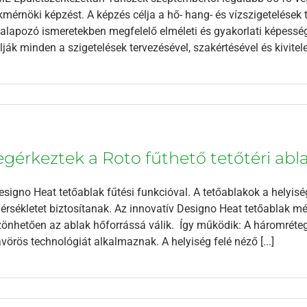
mérnöki képzést. A képzés célja a hő- hang- és vízszigetelések
lapozó ismeretekben megfelelő elméleti és gyakorlati képessé
lják minden a szigetelések tervezésével, szakértésével és kivitelez
gérkeztek a Roto fűthető tetőtéri abla
esigno Heat tetőablak fűtési funkcióval. A tetőablakok a helyisé
rsékletet biztosítanak. Az innovatív Designo Heat tetőablak még
önhetően az ablak hőforrássá válik. Így működik: A háromréte
avörös technológiát alkalmaznak. A helyiség felé néző [...]