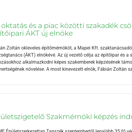
 oktatás és a piac közötti szakadék csö
ítőipari ÁKT új elnöke
án Zoltán okleveles építőmérnököt, a Mapei Kft. szaktanácsadói 
ségtanács (ÁKT) elnökévé. Az új vezető célja az építőipar és a 
ozásokhoz alkalmazkodni képes szakemberek képzésének támog
mertségének növelése. A most kinevezett elnök, Fábián Zoltán szeri
ületszigetelő Szakmérnöki képzés ind
E Épületszerkezettan Tanszék szeptembertől legalább 35 fő végl