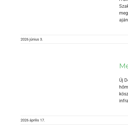
Szak
mega
aján
2026 június 3.
ető
Me
Új D
hőmé
kösz
infr
2026 április 17.