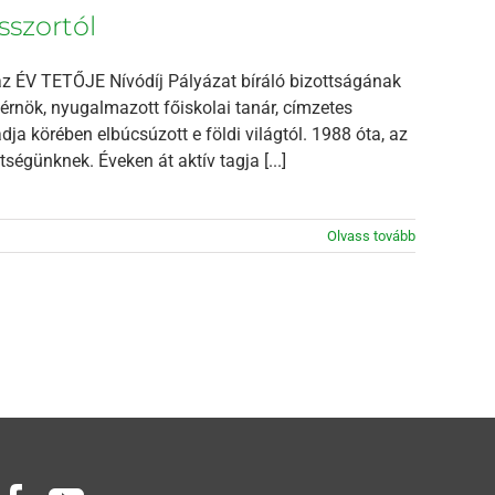
sszortól
 az ÉV TETŐJE Nívódíj Pályázat bíráló bizottságának
érnök, nyugalmazott főiskolai tanár, címzetes
dja körében elbúcsúzott e földi világtól. 1988 óta, az
günknek. Éveken át aktív tagja [...]
Olvass tovább