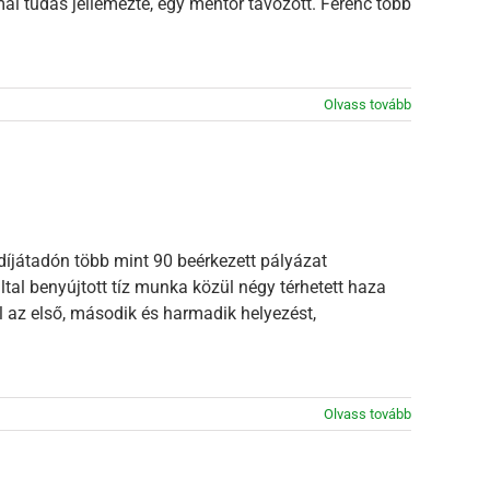
ai tudás jellemezte, egy mentor távozott. Ferenc több
Olvass tovább
játadón több mint 90 beérkezett pályázat
ltal benyújtott tíz munka közül négy térhetett haza
 az első, második és harmadik helyezést,
Olvass tovább