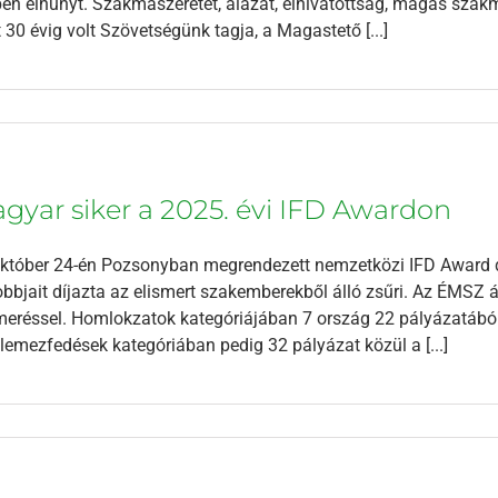
en elhunyt. Szakmaszeretet, alázat, elhivatottság, magas szakm
 30 évig volt Szövetségünk tagja, a Magastető [...]
gyar siker a 2025. évi IFD Awardon
któber 24-én Pozsonyban megrendezett nemzetközi IFD Award dí
obbjait díjazta az elismert szakemberekből álló zsűri. Az ÉMSZ á
meréssel. Homlokzatok kategóriájában 7 ország 22 pályázatából
emezfedések kategóriában pedig 32 pályázat közül a [...]