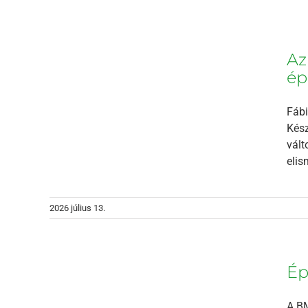
tti
Az
te ki
elnöke
ép
Fábi
Kész
vált
elis
2026 július 13.
nöki
Ép
A BM