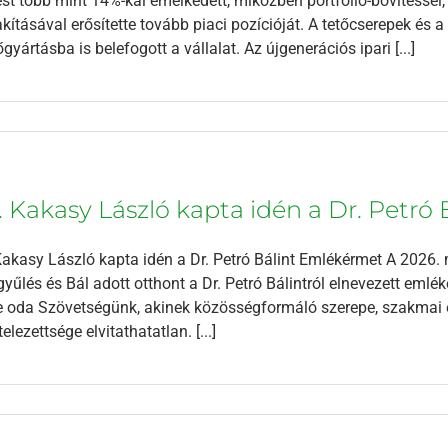
st több mint 14%-kal emelkedett, miközben portfólió-bővítéssel
akításával erősítette tovább piaci pozícióját. A tetőcserepek és
őgyártásba is belefogott a vállalat. Az újgenerációs ipari [...]
. Kakasy László kapta idén a Dr. Petr
Kakasy László kapta idén a Dr. Petró Bálint Emlékérmet A 2026.
yűlés és Bál adott otthont a Dr. Petró Bálintról elnevezett emlé
te oda Szövetségünk, akinek közösségformáló szerepe, szakmai 
telezettsége elvitathatatlan. [...]