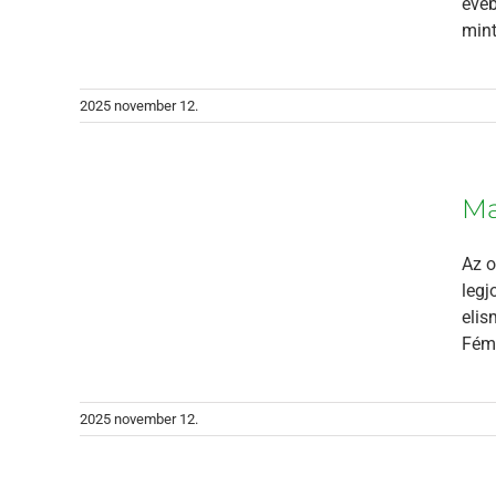
évéb
mint
2025 november 12.
 IFD
Ma
Az o
legj
elis
Féml
2025 november 12.