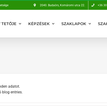
vetsége
2040. Budaörs, Komáromi utca 22.
+36 30
 TETŐJE
KÉPZÉSEK
SZAKLAPOK
SZA
nden adatot.
 blog entries.