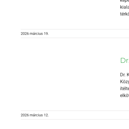
képe
kial
térk
2026 március 19.
dén a
Dr
met
Dr. 
Közg
ítél
elkö
2026 március 12.