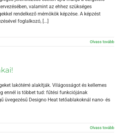
 tervezésében, valamint az ehhez szükséges
gekkel rendelkező mérnökök képzése. A képzést
ésével foglalkozó, [...]
Olvass tovább
kai!
geket lakótérré alakítják. Világosságot és kellemes
 ennél is többet tud: fűtési funkciójának
gű üvegezésű Designo Heat tetőablakoknál nano- és
Olvass tovább