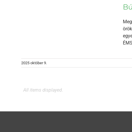
zky
Bú
Megr
örök
egye
ÉMSZ
2025 október 9.