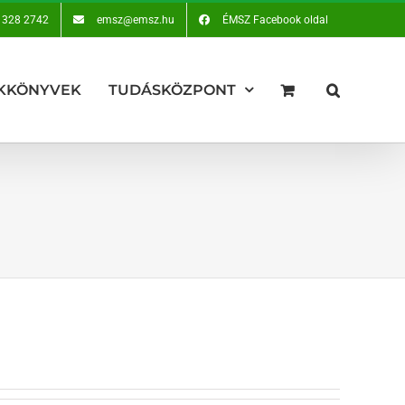
 328 2742
emsz@emsz.hu
ÉMSZ Facebook oldal
KKÖNYVEK
TUDÁSKÖZPONT