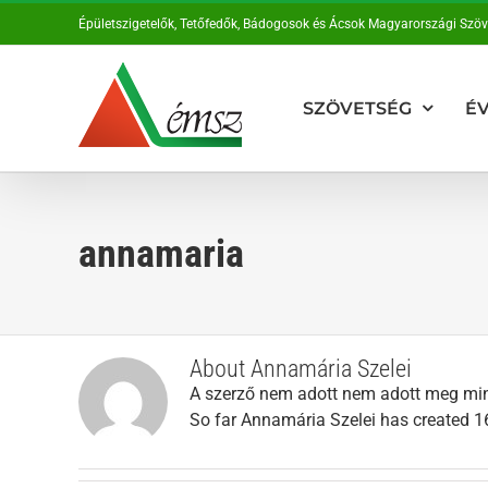
Kihagyás
Épületszigetelők, Tetőfedők, Bádogosok és Ácsok Magyarországi Szö
SZÖVETSÉG
ÉV
annamaria
About
Annamária Szelei
A szerző nem adott nem adott meg mi
So far Annamária Szelei has created 16