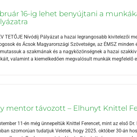
bruár 16-ig lehet benyújtani a munká
lyázatra
V TETŐJE Nívódíj Pályázat a hazai legrangosabb kivitelezői meg
gosok és Ácsok Magyarországi Szövetsége, az ÉMSZ minden évb
utassuk a szakmának és a nagyközönségnek a hazai szakkivit
áit, valamint a kiemelkedően megvalósult munkák megfelelő eli
y mentor távozott – Elhunyt Knittel F
tember 11-én még ünnepeltük Knittel Ferencet, mint az első Dr.
ban szomorúan tudatjuk Veletek, hogy 2025. október 30-án hoss