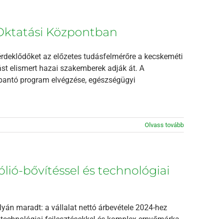
 Oktatási Központban
t érdeklődőket az előzetes tudásfelmérőre a kecskeméti
ást elismert hazai szakemberek adják át. A
bbantó program elvégzése, egészségügyi
Olvass tovább
lió-bővítéssel és technológiai
ályán maradt: a vállalat nettó árbevétele 2024-hez