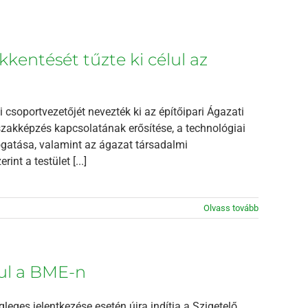
kkentését tűzte ki célul az
csoportvezetőjét nevezték ki az építőipari Ágazati
szakképzés kapcsolatának erősítése, a technológiai
atása, valamint az ágazat társadalmi
nt a testület [...]
Olvass tovább
ul a BME-n
eges jelentkezése esetén újra indítja a Szigetelő