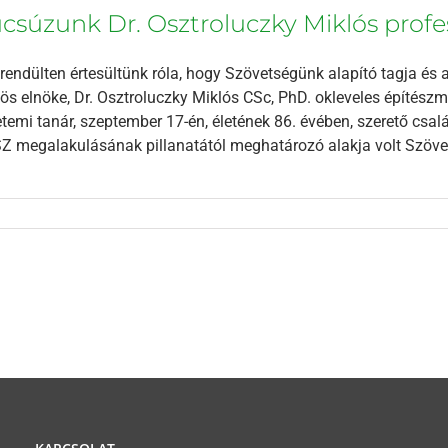
csúzunk Dr. Osztroluczky Miklós profe
endülten értesültünk róla, hogy Szövetségünk alapító tagja és
ös elnöke, Dr. Osztroluczky Miklós CSc, PhD. okleveles építészm
temi tanár, szeptember 17-én, életének 86. évében, szerető csalá
 megalakulásának pillanatától meghatározó alakja volt Szövetsé
KAPCSOLAT