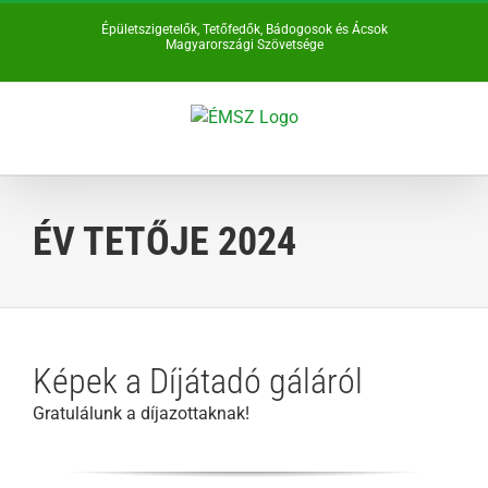
Kihagyás
Épületszigetelők, Tetőfedők, Bádogosok és Ácsok
Magyarországi Szövetsége
ÉV TETŐJE 2024
Képek a Díjátadó gáláról
Gratulálunk a díjazottaknak!