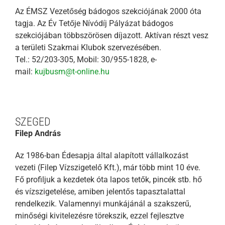
Az ÉMSZ Vezetőség bádogos szekciójának 2000 óta
tagja. Az Év Tetője Nívódíj Pályázat bádogos
szekciójában többszörösen díjazott. Aktívan részt vesz
a területi Szakmai Klubok szervezésében.
Tel.: 52/203-305, Mobil: 30/955-1828, e-
mail:
kujbusm@t-online.hu
SZEGED
Filep András
Az 1986-ban Édesapja által alapított vállalkozást
vezeti (Filep Vízszigetelő Kft.), már több mint 10 éve.
Fő profiljuk a kezdetek óta lapos tetők, pincék stb. hő
és vízszigetelése, amiben jelentős tapasztalattal
rendelkezik. Valamennyi munkájánál a szakszerű,
minőségi kivitelezésre törekszik, ezzel fejlesztve