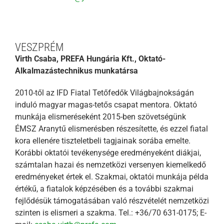
VESZPRÉM
Virth Csaba, PREFA Hungária Kft., Oktató-
Alkalmazástechnikus munkatársa
2010-től az IFD Fiatal Tetőfedők Világbajnokságán
induló magyar magas-tetős csapat mentora. Oktató
munkája elismeréseként 2015-ben szövetségünk
ÉMSZ Aranytű elismerésben részesítette, és ezzel fiatal
kora ellenére tiszteletbeli tagjainak sorába emelte.
Korábbi oktatói tevékenysége eredményeként diákjai,
számtalan hazai és nemzetközi versenyen kiemelkedő
eredményeket értek el. Szakmai, oktatói munkája példa
értékű, a fiatalok képzésében és a további szakmai
fejlődésük támogatásában való részvételét nemzetközi
szinten is elismeri a szakma. Tel.: +36/70 631-0175; E-