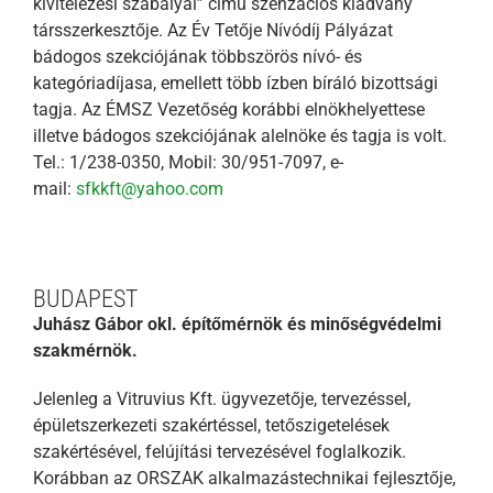
kivitelezési szabályai” című szenzációs kiadvány
társszerkesztője. Az Év Tetője Nívódíj Pályázat
bádogos szekciójának többszörös nívó- és
kategóriadíjasa, emellett több ízben bíráló bizottsági
tagja. Az ÉMSZ Vezetőség korábbi elnökhelyettese
illetve bádogos szekciójának alelnöke és tagja is volt.
Tel.: 1/238-0350, Mobil: 30/951-7097, e-
mail:
sfkkft@yahoo.com
BUDAPEST
Juhász Gábor okl. építőmérnök és minőségvédelmi
szakmérnök.
Jelenleg a Vitruvius Kft. ügyvezetője, tervezéssel,
épületszerkezeti szakértéssel, tetőszigetelések
szakértésével, felújítási tervezésével foglalkozik.
Korábban az ORSZAK alkalmazástechnikai fejlesztője,