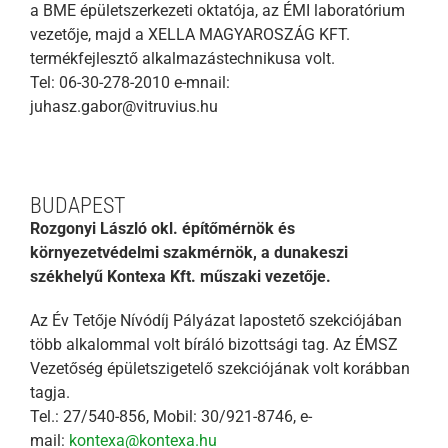
a BME épületszerkezeti oktatója, az ÉMI laboratórium
vezetője, majd a XELLA MAGYAROSZÁG KFT.
termékfejlesztő alkalmazástechnikusa volt.
Tel: 06-30-278-2010 e-mnail:
juhasz.gabor@vitruvius.hu
BUDAPEST
Rozgonyi László okl. építőmérnök és
környezetvédelmi szakmérnök, a dunakeszi
székhelyű Kontexa Kft. műszaki vezetője.
Az Év Tetője Nívódíj Pályázat lapostető szekciójában
több alkalommal volt bíráló bizottsági tag. Az ÉMSZ
Vezetőség épületszigetelő szekciójának volt korábban
tagja.
Tel.: 27/540-856, Mobil: 30/921-8746, e-
mail:
kontexa@kontexa.hu