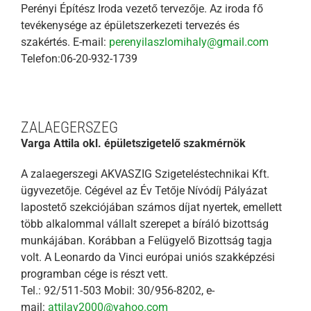
Perényi Építész Iroda vezető tervezője. Az iroda fő
tevékenysége az épületszerkezeti tervezés és
szakértés. E-mail:
perenyilaszlomihaly@gmail.com
Telefon:06-20-932-1739
ZALAEGERSZEG
Varga Attila okl. épületszigetelő szakmérnök
A zalaegerszegi AKVASZIG Szigeteléstechnikai Kft.
ügyvezetője. Cégével az Év Tetője Nívódíj Pályázat
lapostető szekciójában számos díjat nyertek, emellett
több alkalommal vállalt szerepet a bíráló bizottság
munkájában. Korábban a Felügyelő Bizottság tagja
volt. A Leonardo da Vinci európai uniós szakképzési
programban cége is részt vett.
Tel.: 92/511-503 Mobil: 30/956-8202, e-
mail:
attilav2000@yahoo.com