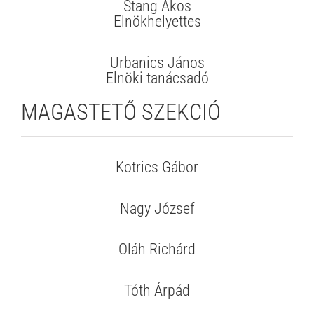
Stang Ákos
Elnökhelyettes
Urbanics János
Elnöki tanácsadó
MAGASTETŐ SZEKCIÓ
Kotrics Gábor
Nagy József
Oláh Richárd
Tóth Árpád