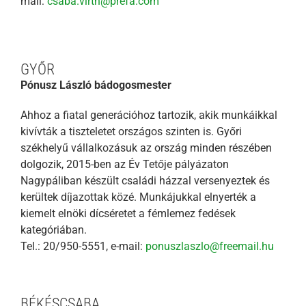
mail:
csaba.virth@prefa.com
GYŐR
Pónusz László bádogosmester
Ahhoz a fiatal generációhoz tartozik, akik munkáikkal
kivívták a tiszteletet országos szinten is. Győri
székhelyű vállalkozásuk az ország minden részében
dolgozik, 2015-ben az Év Tetője pályázaton
Nagypáliban készült családi házzal versenyeztek és
kerültek díjazottak közé. Munkájukkal elnyerték a
kiemelt elnöki dícséretet a fémlemez fedések
kategóriában.
Tel.: 20/950-5551, e-mail:
ponuszlaszlo@freemail.hu
BÉKÉSCSABA