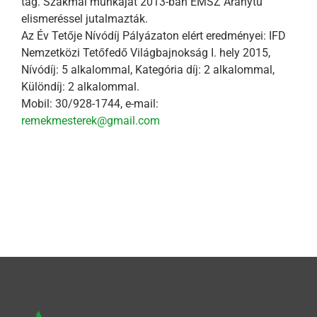
tag. Szakmai munkáját 2013-ban ÉMSZ Aranytű
elismeréssel jutalmazták.
Az Év Tetője Nívódíj Pályázaton elért eredményei: IFD
Nemzetközi Tetőfedő Világbajnokság I. hely 2015,
Nívódíj: 5 alkalommal, Kategória díj: 2 alkalommal,
Különdíj: 2 alkalommal.
Mobil: 30/928-1744, e-mail:
remekmesterek@gmail.com