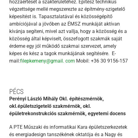
hozzáértését a szakterületéhez. Építész technikus
végzettsége mellé megszerezte az építmény-szigetelő
képesítést is. Tapasztalatával és közösségépítő
ambíciójával a jövőben az ÉMSZ munkáját aktívan
kívánja segíteni, mivel azt vallja, hogy a közösség és a
közösség által képviselt, összefogott szakmák saját
érdeme egy jól működő szakmai szervezet, amely
képes és kész a tagok munkájának segítésére. E-
mail:
filepkemeny@gmail. com
Mobil: +36 30 9156-157
PÉCS
Perényi László Mihály
Okl. építészmérnök,
okl.épületszigetelő szakmérnök, okl.
épületrekonstrukciós szakmérnök, egyetemi docens
A PTE Műszaki és informatikai Kara épületszerkezetek
és energiadesign tanszékének oktatója és a Nagy és