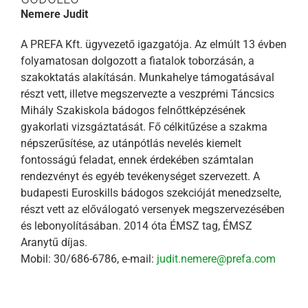
Nemere Judit
A PREFA Kft. ügyvezető igazgatója. Az elmúlt 13 évben
folyamatosan dolgozott a fiatalok toborzásán, a
szakoktatás alakításán. Munkahelye támogatásával
részt vett, illetve megszervezte a veszprémi Táncsics
Mihály Szakiskola bádogos felnőttképzésének
gyakorlati vizsgáztatását. Fő célkitűzése a szakma
népszerűsítése, az utánpótlás nevelés kiemelt
fontosságú feladat, ennek érdekében számtalan
rendezvényt és egyéb tevékenységet szervezett. A
budapesti Euroskills bádogos szekcióját menedzselte,
részt vett az előválogató versenyek megszervezésében
és lebonyolításában. 2014 óta ÉMSZ tag, ÉMSZ
Aranytű díjas.
Mobil: 30/686-6786, e-mail:
judit.nemere@prefa.com