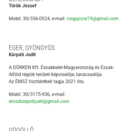
Török József
Mobil: 30/336-0524, e-mail:
csigajozsi74@gmail.com
EGER, GYÖNGYÖS
Kárpáti Judit
A DÖRKEN Kft. Északkelet-Magyarország és Észak-
Alföld régiók területi képviselője, tanácsadója.
Az ÉMSZ tiszteletbeli tagja 2021 óta.
Mobil: 30/3175-936, e-mail:
emszkarpatijudit@gmail.com
GÖDÖLLŐ