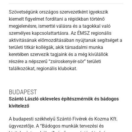
Szövetségünk országos szervezetként igyekszik
kiemelt figyelmet fordítani a régiókban történő
megjelenésre, ismertté válásra és a tagokkal való
személyes kapcsolattartásra. Az ÉMSZ regionális
aktivitásának előmozdításában nyújtanak segítséget a
területi titkár kollégák, akik társadalmi munka
keretében szervezik tagjaink és a még kívülállók
részére a népszerű “zsíroskenyér-sör” területi
találkozókat, regionális klubokat.
BUDAPEST
Szántó László okleveles építészmérnök és bádogos
kivitelező
A budapesti székhelyű Szántó Fivérek és Kozma Kft.
ügyvezetője. A “Bádogos munkák tervezési és