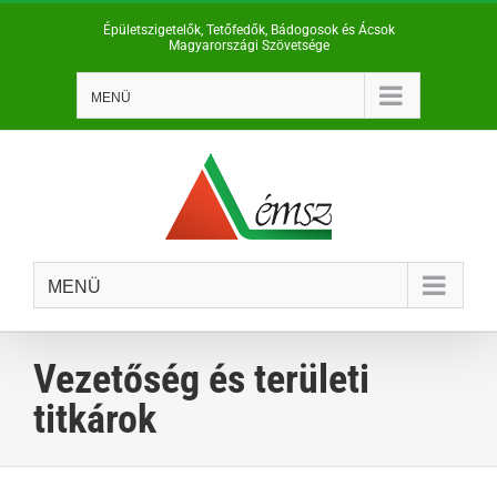
Kihagyás
Épületszigetelők, Tetőfedők, Bádogosok és Ácsok
Magyarországi Szövetsége
MENÜ
MENÜ
Vezetőség és területi
titkárok