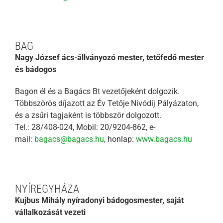
BAG
Nagy József ács-állványozó mester, tetőfedő mester
és bádogos
Bagon él és a Bagács Bt vezetőjeként dolgozik.
Többszörös díjazott az Év Tetője Nívódíj Pályázaton,
és a zsűri tagjaként is többször dolgozott.
Tel.: 28/408-024, Mobil: 20/9204-862, e-
mail:
bagacs@bagacs.hu
, honlap:
www.bagacs.hu
NYÍREGYHÁZA
Kujbus Mihály nyíradonyi bádogosmester, saját
vállalkozását vezeti