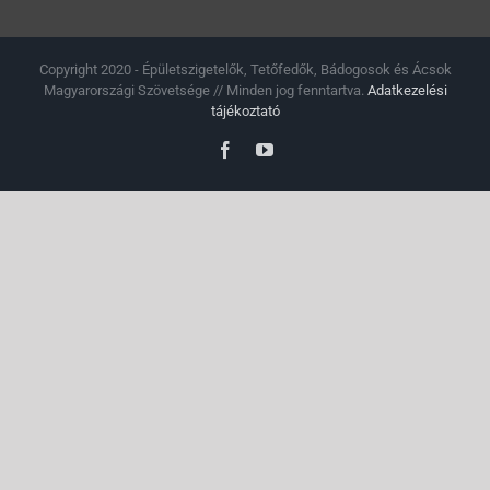
Copyright 2020 - Épületszigetelők, Tetőfedők, Bádogosok és Ácsok
Magyarországi Szövetsége // Minden jog fenntartva.
Adatkezelési
tájékoztató
Facebook
YouTube