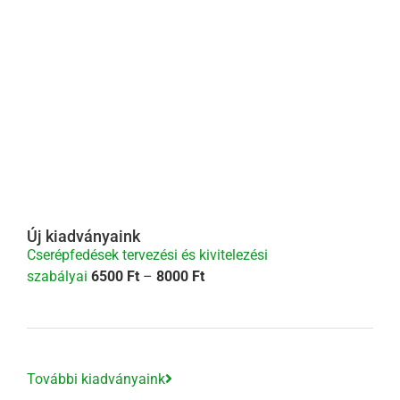
Új kiadványaink
Cserépfedések tervezési és kivitelezési
Ártartomány:
szabályai
6500
Ft
–
8000
Ft
6500 Ft
-
8000 Ft
További kiadványaink