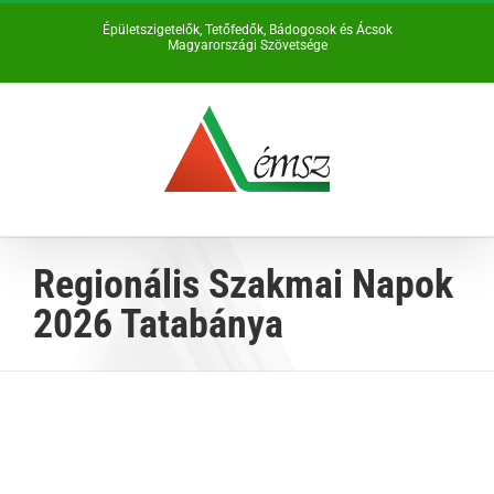
Kihagyás
Épületszigetelők, Tetőfedők, Bádogosok és Ácsok
Magyarországi Szövetsége
Regionális Szakmai Napok
2026 Tatabánya