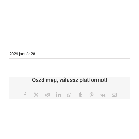
2026 január 28.
Oszd meg, válassz platformot!
Facebook
X
Reddit
LinkedIn
WhatsApp
Tumblr
Pinterest
Vk
Email: