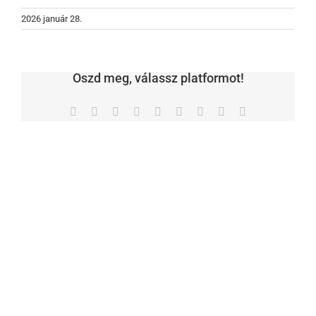
2026 január 28.
Oszd meg, válassz platformot!
Facebook
X
Reddit
LinkedIn
WhatsApp
Tumblr
Pinterest
Vk
Email: