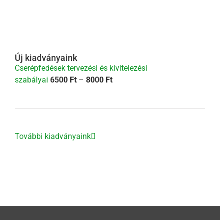
Új kiadványaink
Cserépfedések tervezési és kivitelezési
Ártartomány:
szabályai
6500
Ft
–
8000
Ft
6500 Ft
-
8000 Ft
További kiadványaink