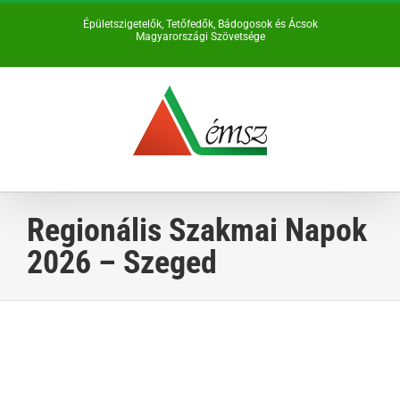
Kihagyás
Épületszigetelők, Tetőfedők, Bádogosok és Ácsok
Magyarországi Szövetsége
Regionális Szakmai Napok
2026 – Szeged