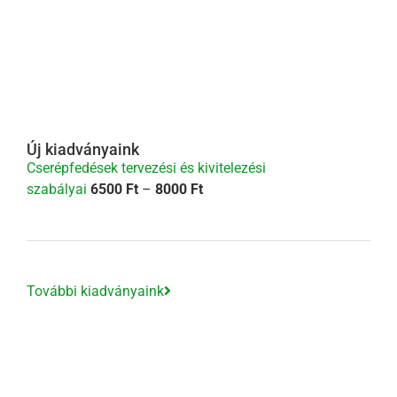
Új kiadványaink
Cserépfedések tervezési és kivitelezési
Ártartomány:
szabályai
6500
Ft
–
8000
Ft
6500 Ft
-
8000 Ft
További kiadványaink