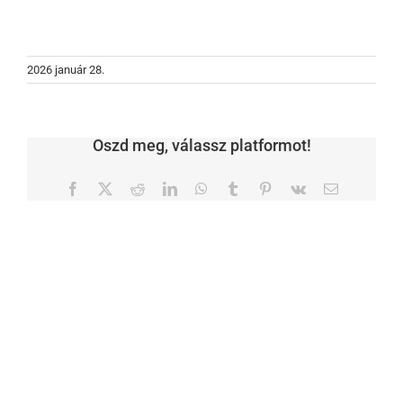
2026 január 28.
Oszd meg, válassz platformot!
Facebook
X
Reddit
LinkedIn
WhatsApp
Tumblr
Pinterest
Vk
Email: