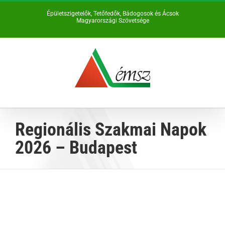
Kihagyás
Épületszigetelők, Tetőfedők, Bádogosok és Ácsok
Magyarországi Szövetsége
Regionális Szakmai Napok
2026 – Budapest