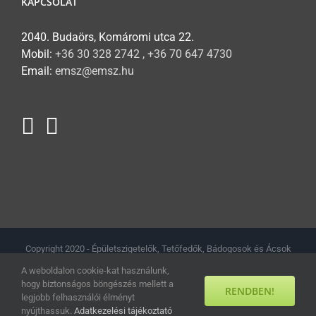
KAPCSOLAT
2040. Budaörs, Komáromi utca 22.
Mobil:
+36 30 328 2742 , +36 70 647 4730
Email:
emsz@emsz.hu
Copyright 2020 - Épületszigetelők, Tetőfedők, Bádogosok és Ácsok
Magyarországi Szövetsége // Minden jog fenntartva.
Adatkezelési
A weboldalon cookie-kat használunk,
tájékoztató
hogy biztonságos böngészés mellett a
RENDBEN!
legjobb felhasználói élményt
Facebook
YouTube
nyújthassuk.
Adatkezelési tájékoztató