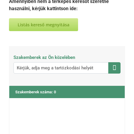
Amennyiben nem a térképes keresőt szeretné
használni, kérjük kattintson ide:
Listás kereső megnyitása
Szakemberek az Ön közelében
Szakemberek száma
:
0