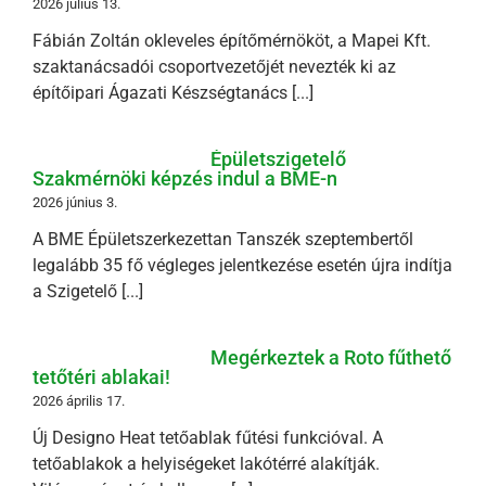
2026 július 13.
Fábián Zoltán okleveles építőmérnököt, a Mapei Kft.
szaktanácsadói csoportvezetőjét nevezték ki az
építőipari Ágazati Készségtanács [...]
Épületszigetelő
Szakmérnöki képzés indul a BME-n
2026 június 3.
A BME Épületszerkezettan Tanszék szeptembertől
legalább 35 fő végleges jelentkezése esetén újra indítja
a Szigetelő [...]
Megérkeztek a Roto fűthető
tetőtéri ablakai!
2026 április 17.
Új Designo Heat tetőablak fűtési funkcióval. A
tetőablakok a helyiségeket lakótérré alakítják.