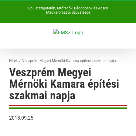
Kihagyás
Épületszigetelők, Tetőfedők, Bádogosok és Ácsok
Magyarországi Szövetsége
Hírek
Veszprém Megyei Mérnöki Kamara építési szakmai napja
Veszprém Megyei
Mérnöki Kamara építési
szakmai napja
2018.09.25.