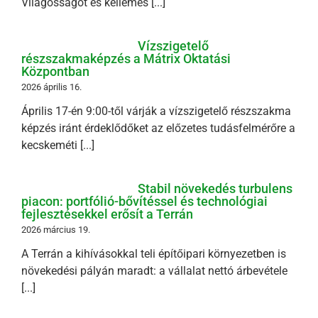
Világosságot és kellemes [...]
Vízszigetelő
részszakmaképzés a Mátrix Oktatási
Központban
2026 április 16.
Április 17-én 9:00-től várják a vízszigetelő részszakma
képzés iránt érdeklődőket az előzetes tudásfelmérőre a
kecskeméti [...]
Stabil növekedés turbulens
piacon: portfólió-bővítéssel és technológiai
fejlesztésekkel erősít a Terrán
2026 március 19.
A Terrán a kihívásokkal teli építőipari környezetben is
növekedési pályán maradt: a vállalat nettó árbevétele
[...]