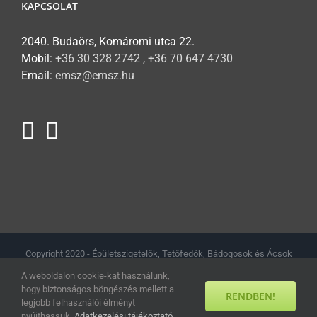
KAPCSOLAT
2040. Budaörs, Komáromi utca 22.
Mobil:
+36 30 328 2742 , +36 70 647 4730
Email:
emsz@emsz.hu
Copyright 2020 - Épületszigetelők, Tetőfedők, Bádogosok és Ácsok
Magyarországi Szövetsége // Minden jog fenntartva.
Adatkezelési
A weboldalon cookie-kat használunk,
tájékoztató
hogy biztonságos böngészés mellett a
RENDBEN!
legjobb felhasználói élményt
Facebook
YouTube
nyújthassuk.
Adatkezelési tájékoztató