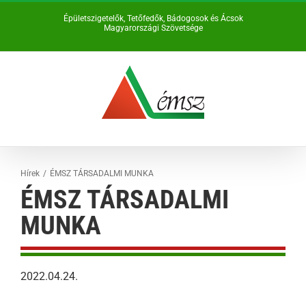
Kihagyás
Épületszigetelők, Tetőfedők, Bádogosok és Ácsok
Magyarországi Szövetsége
Hírek
ÉMSZ TÁRSADALMI MUNKA
ÉMSZ TÁRSADALMI
MUNKA
2022.04.24.