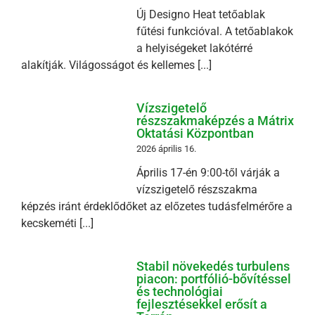
Új Designo Heat tetőablak
fűtési funkcióval. A tetőablakok
a helyiségeket lakótérré
alakítják. Világosságot és kellemes [...]
Vízszigetelő
részszakmaképzés a Mátrix
Oktatási Központban
2026 április 16.
Április 17-én 9:00-től várják a
vízszigetelő részszakma
képzés iránt érdeklődőket az előzetes tudásfelmérőre a
kecskeméti [...]
Stabil növekedés turbulens
piacon: portfólió-bővítéssel
és technológiai
fejlesztésekkel erősít a