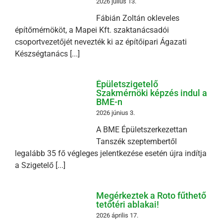
2026 július 13.
Fábián Zoltán okleveles
építőmérnököt, a Mapei Kft. szaktanácsadói
csoportvezetőjét nevezték ki az építőipari Ágazati
Készségtanács [...]
Épületszigetelő
Szakmérnöki képzés indul a
BME-n
2026 június 3.
A BME Épületszerkezettan
Tanszék szeptembertől
legalább 35 fő végleges jelentkezése esetén újra indítja
a Szigetelő [...]
Megérkeztek a Roto fűthető
tetőtéri ablakai!
2026 április 17.