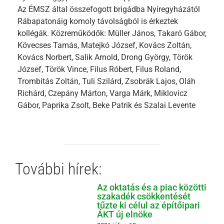
Az ÉMSZ által összefogott brigádba Nyíregyházától
Rábapatonáig komoly távolságból is érkeztek
kollégák. Közreműködők: Müller János, Takaró Gábor,
Kövecses Tamás, Matejkó József, Kovács Zoltán,
Kovács Norbert, Salik Arnold, Drong György, Török
József, Török Vince, Filus Róbert, Filus Roland,
Trombitás Zoltán, Tuli Szilárd, Zsobrák Lajos, Oláh
Richárd, Czepány Márton, Varga Márk, Miklovicz
Gábor, Paprika Zsolt, Beke Patrik és Szalai Levente
További hírek:
Az oktatás és a piac közötti
szakadék csökkentését
tűzte ki célul az építőipari
ÁKT új elnöke