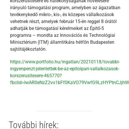
korszerűsítésére és hatékonyságának növelésére
irányuló támogatási program, amelyben az ágazatban
tevékenykedő mikro-, kis-, és közepes vállalkozások
vehetnek részt, amelyek február 15-én reggel 8 órától
adhatják be támogatási kérelmeiket az Építő-5
programra – mondta az Innovációs és Technológiai
Minisztérium (ITM) államtitkára hétfőn Budapesten
sajtótájékoztatón.
https://www.portfolio.hu/ingatlan/20210118/tovabbi-
ingyenpenzt-jelentettek-be-az-epitoipari-vallalkozasok-
korszerusitesere-465770?
fbclid=IwAR0eNzZ2vo1bFf0KaVO79VwfG9LzHYPtnCJj
További hírek: