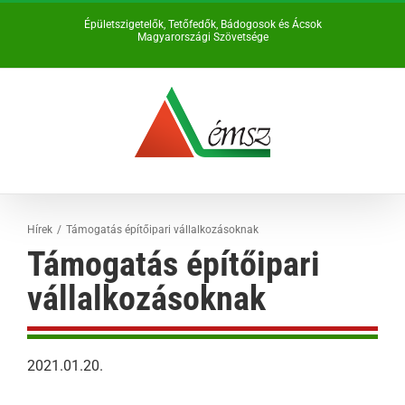
Kihagyás
Épületszigetelők, Tetőfedők, Bádogosok és Ácsok
Magyarországi Szövetsége
Hírek
Támogatás építőipari vállalkozásoknak
Támogatás építőipari
vállalkozásoknak
2021.01.20.