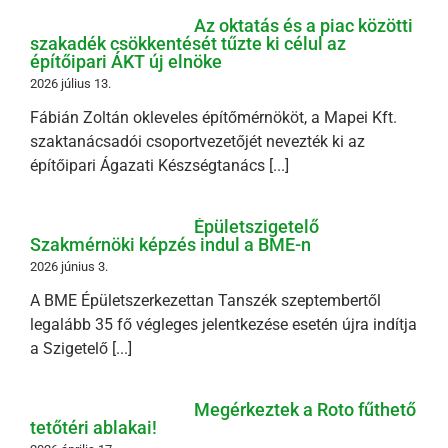
Az oktatás és a piac közötti
szakadék csökkentését tűzte ki célul az
építőipari ÁKT új elnöke
2026 július 13.
Fábián Zoltán okleveles építőmérnököt, a Mapei Kft.
szaktanácsadói csoportvezetőjét nevezték ki az
építőipari Ágazati Készségtanács [...]
Épületszigetelő
Szakmérnöki képzés indul a BME-n
2026 június 3.
A BME Épületszerkezettan Tanszék szeptembertől
legalább 35 fő végleges jelentkezése esetén újra indítja
a Szigetelő [...]
Megérkeztek a Roto fűthető
tetőtéri ablakai!