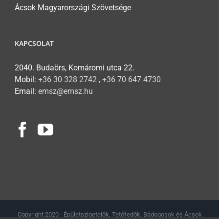
Ácsok Magyarországi Szövetsége
KAPCSOLAT
2040. Budaörs, Komáromi utca 22.
Mobil:
+36 30 328 2742 , +36 70 647 4730
Email:
emsz@emsz.hu
Copyright 2020 - Épületszigetelők, Tetőfedők, Bádogosok és Ácsok