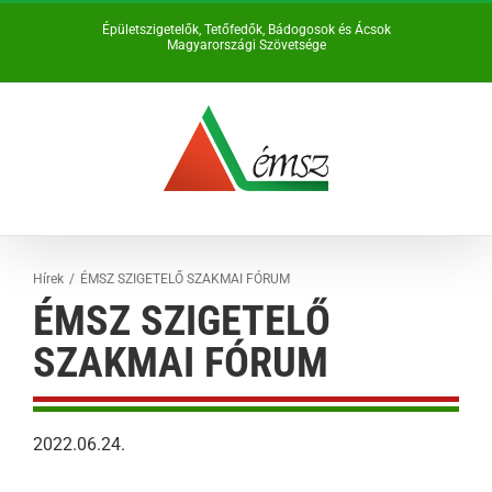
Kihagyás
Épületszigetelők, Tetőfedők, Bádogosok és Ácsok
Magyarországi Szövetsége
Hírek
ÉMSZ SZIGETELŐ SZAKMAI FÓRUM
ÉMSZ SZIGETELŐ
SZAKMAI FÓRUM
2022.06.24.