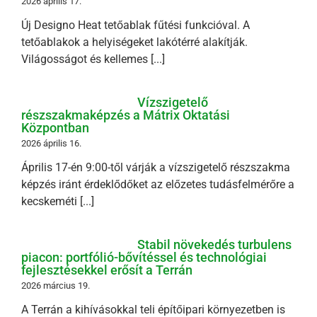
2026 április 17.
Új Designo Heat tetőablak fűtési funkcióval. A
tetőablakok a helyiségeket lakótérré alakítják.
Világosságot és kellemes [...]
Vízszigetelő
részszakmaképzés a Mátrix Oktatási
Központban
2026 április 16.
Április 17-én 9:00-től várják a vízszigetelő részszakma
képzés iránt érdeklődőket az előzetes tudásfelmérőre a
kecskeméti [...]
Stabil növekedés turbulens
piacon: portfólió-bővítéssel és technológiai
fejlesztésekkel erősít a Terrán
2026 március 19.
A Terrán a kihívásokkal teli építőipari környezetben is