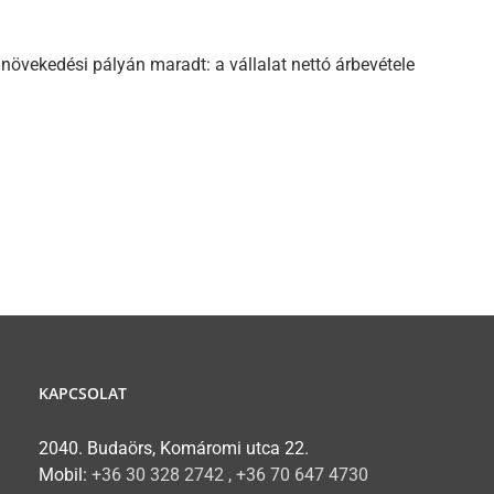
s növekedési pályán maradt: a vállalat nettó árbevétele
KAPCSOLAT
2040. Budaörs, Komáromi utca 22.
Mobil:
+36 30 328 2742 , +36 70 647 4730