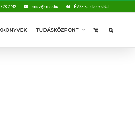
 328 2742
emsz@emsz.hu
ÉMSZ Facebook oldal
KKÖNYVEK
TUDÁSKÖZPONT