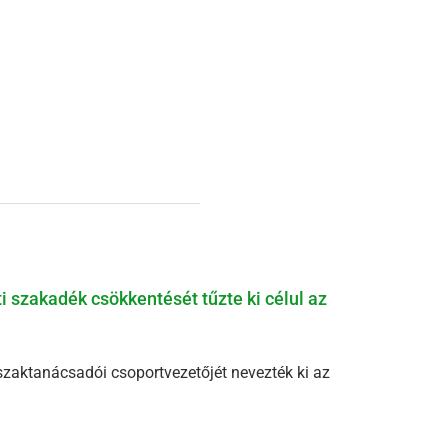
ti szakadék csökkentését tűzte ki célul az
szaktanácsadói csoportvezetőjét nevezték ki az