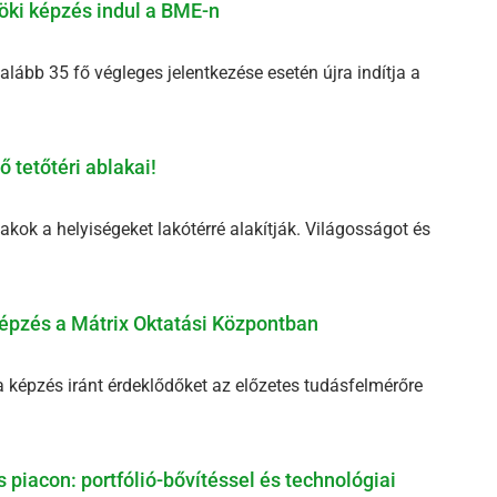
öki képzés indul a BME-n
ább 35 fő végleges jelentkezése esetén újra indítja a
 tetőtéri ablakai!
akok a helyiségeket lakótérré alakítják. Világosságot és
épzés a Mátrix Oktatási Központban
ma képzés iránt érdeklődőket az előzetes tudásfelmérőre
 piacon: portfólió-bővítéssel és technológiai