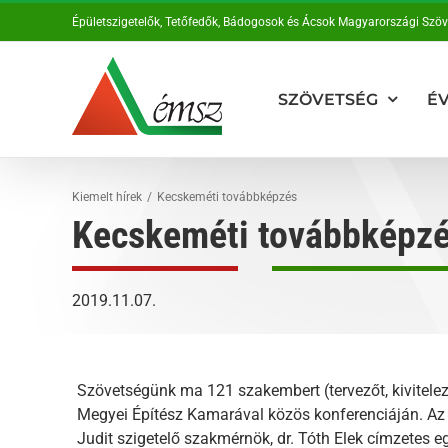
Kihagyás
Épületszigetelők, Tetőfedők, Bádogosok és Ácsok Magyarországi Szö
SZÖVETSÉG
ÉV
Kiemelt hírek
Kecskeméti továbbképzés
Kecskeméti továbbképz
2019.11.07.
Szövetségünk ma 121 szakembert (tervezőt, kivitelez
Megyei Építész Kamarával közös konferenciáján. Az 
Judit szigetelő szakmérnök, dr. Tóth Elek címzetes e