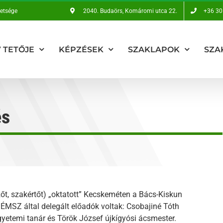
vetsége
2040. Budaörs, Komáromi utca 22.
+36 30
 TETŐJE
KÉPZÉSEK
SZAKLAPOK
SZA
és
őt, szakértőt) „oktatott” Kecskeméten a Bács-Kiskun
ÉMSZ által delegált előadók voltak: Csobajiné Tóth
gyetemi tanár és Török József újkígyósi ácsmester.