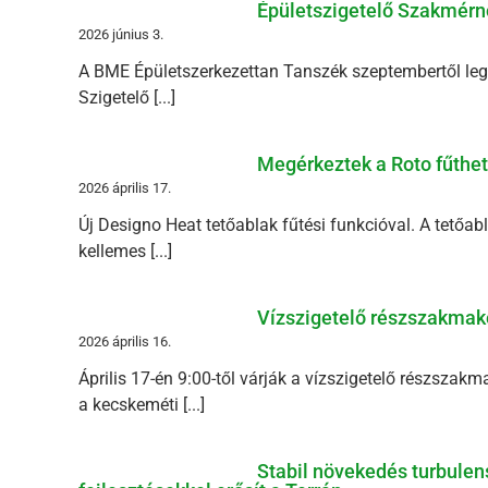
Épületszigetelő Szakmérn
2026 június 3.
A BME Épületszerkezettan Tanszék szeptembertől legal
Szigetelő [...]
Megérkeztek a Roto fűthető
2026 április 17.
Új Designo Heat tetőablak fűtési funkcióval. A tetőabl
kellemes [...]
Vízszigetelő részszakmak
2026 április 16.
Április 17-én 9:00-től várják a vízszigetelő részszak
a kecskeméti [...]
Stabil növekedés turbulens