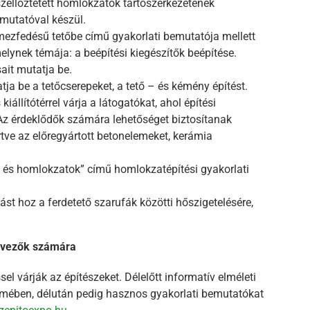
szellőztetett homlokzatok tartószerkezetének
emutatóval készül.
emezfedésű tetőbe című gyakorlati bemutatója mellett
lynek témája: a beépítési kiegészítők beépítése.
it mutatja be.
ja be a tetőcserepeket, a tető – és kémény építést.
iállítótérrel várja a látogatókat, ahol építési
Az érdeklődők számára lehetőséget biztosítanak
értve az előregyártott betonelemeket, kerámia
 és homlokzatok” című homlokzatépítési gyakorlati
 hoz a ferdetető szarufák közötti hőszigetelésére,
ervezők számára
l várják az építészeket. Délelőtt informatív elméleti
mében, délután pedig hasznos gyakorlati bemutatókat