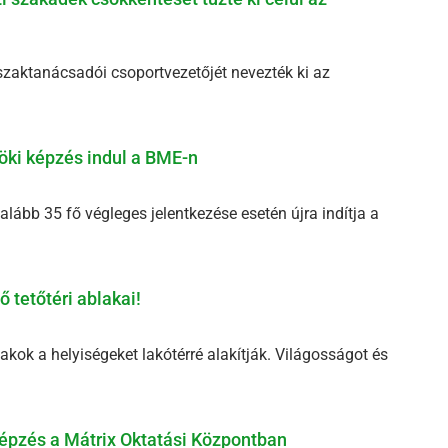
szaktanácsadói csoportvezetőjét nevezték ki az
öki képzés indul a BME-n
ább 35 fő végleges jelentkezése esetén újra indítja a
 tetőtéri ablakai!
akok a helyiségeket lakótérré alakítják. Világosságot és
épzés a Mátrix Oktatási Központban