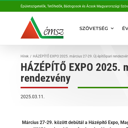
Kihagyás
Épületszigetelők, Tetőfedők, Bádogosok és Ácsok Magyarországi Szö
SZÖVETSÉG
ÉV
Hírek
HÁZÉPÍTŐ EXPO 2025. március 27-29. Új építőipari rendezvé
HÁZÉPÍTŐ EXPO 2025. má
rendezvény
2025.03.11.
Március 27-29. között debütál a Házépítő Expo, Mag