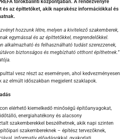
PREFA törökbálinti központjában. A rendezvényre
et és az építtetőket, akik naprakész információkkal és
hatnak.
zvényt hozzunk létre, melyen a kivitelező szakemberek,
tnak egymással és az építtetőkkel, megrendelőkkel.
ban alkalmazható és felhasználható tudást szerezzenek,
útávon biztonságos és megbízható otthont építhetnek.”
tója.
ó pulttal vesz részt az eseményen, ahol kedvezményesen
k az elmúlt időszakban megjelent szaklapok.
sadás
acon elérhető kiemelkedő minőségű építőanyagokat,
időtálló, energiahatékony és alacsony
talt szakemberekkel beszélhetnek, akik napi szinten
pítőipari szakembereknek – építész tervezőknek,
iával, informatív előadásokkal, gyakorlati