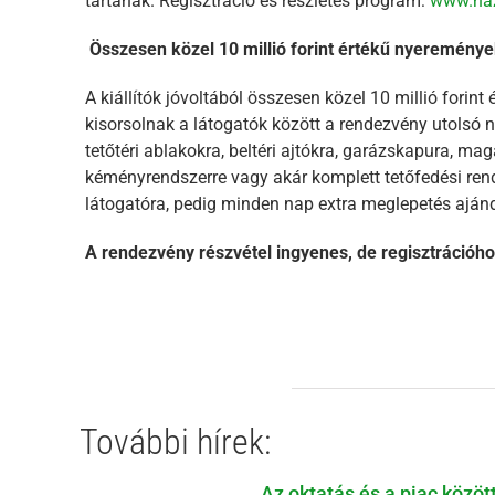
tartanak. Regisztráció és részletes program:
www.haz
Összesen közel 10 millió forint értékű nyereménye
A kiállítók jóvoltából összesen közel 10 millió forin
kisorsolnak a látogatók között a rendezvény utolsó n
tetőtéri ablakokra, beltéri ajtókra, garázskapura, mag
kéményrendszerre vagy akár komplett tetőfedési ren
látogatóra, pedig minden nap extra meglepetés ajánd
A rendezvény részvétel ingyenes, de regisztrációho
További hírek:
Az oktatás és a piac közöt