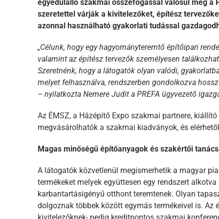
egyedülálló szakmai összefogással valósul meg a 
szeretettel várják a kivitelezőket, építész tervezők
azonnal használható gyakorlati tudással gazdagod
„Célunk, hogy egy hagyományteremtő építőipari rende
valamint az építész tervezők személyesen találkozha
Szeretnénk, hogy a látogatók olyan valódi, gyakorlat
melyet felhasználva, rendszerben gondolkozva hossz
– nyilatkozta Nemere Judit a PREFA ügyvezető igazga
Az ÉMSZ, a Házépítő Expo szakmai partnere, kiállít
megvásárolhatók a szakmai kiadványok, és elérhető
Magas minőségű építőanyagok és szakértői tanác
A látogatók közvetlenül megismerhetik a magyar pi
termékeket melyek együttesen egy rendszert alkotva 
karbantartásigényű otthont teremtenek. Olyan tapasz
dolgoznak többek között egymás termékeivel is. Az é
kivitelezőknek- pedig kreditpontos szakmai konferenc