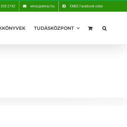
 328 2742
emsz@emsz.hu
ÉMSZ Facebook oldal
KKÖNYVEK
TUDÁSKÖZPONT