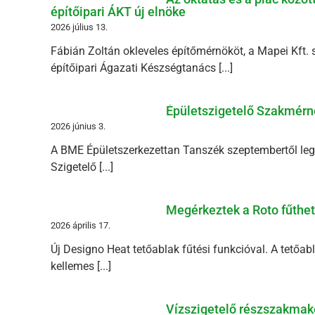
építőipari ÁKT új elnöke
2026 július 13.
Fábián Zoltán okleveles építőmérnököt, a Mapei Kft. 
építőipari Ágazati Készségtanács [...]
Épületszigetelő Szakmérn
2026 június 3.
A BME Épületszerkezettan Tanszék szeptembertől legal
Szigetelő [...]
Megérkeztek a Roto fűthető
2026 április 17.
Új Designo Heat tetőablak fűtési funkcióval. A tetőabl
kellemes [...]
Vízszigetelő részszakmak