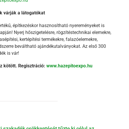
epitoexpo.hu
k várják a látogatókat
t értékű, építkezéskor hasznosítható nyereményeket is
apján! Nyerj hőszigetelésre, rögzítéstechnikai elemekre,
asépítési, kertépítési termékekre, falazóelemekre,
dszerre beváltható ajándékutalványokat. Az első 300
ék is vár!
z kötött. Regisztráció:
www.hazepitoexpo.hu
ti szakadék csökkentését tűzte ki célul az