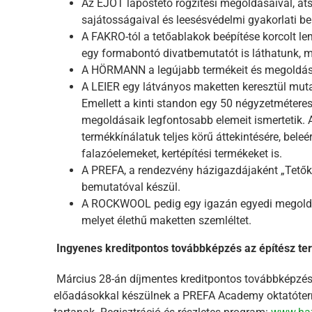
Az EJOT lapostető rögzítési megoldásaival, át
sajátosságaival és leesésvédelmi gyakorlati b
A FAKRO-tól a tetőablakok beépítése korcolt l
egy formabontó divatbemutatót is láthatunk, me
A HÖRMANN a legújabb termékeit és megoldása
A LEIER egy látványos maketten keresztül mutat
Emellett a kinti standon egy 50 négyzetméteres k
megoldásaik legfontosabb elemeit ismertetik. 
termékkínálatuk teljes körű áttekintésére, bele
falazóelemeket, kertépítési termékeket is.
A PREFA, a rendezvény házigazdájaként „Tetők
bemutatóval készül.
A ROCKWOOL pedig egy igazán egyedi megoldást
melyet élethű maketten szemléltet.
Ingyenes kreditpontos továbbképzés az építész t
Március 28-án díjmentes kreditpontos továbbképzésse
előadásokkal készülnek a PREFA Academy oktatóter