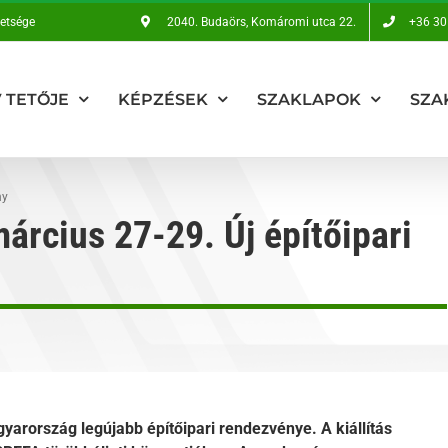
vetsége
2040. Budaörs, Komáromi utca 22.
+36 30
 TETŐJE
KÉPZÉSEK
SZAKLAPOK
SZA
ny
rcius 27-29. Új építőipari
yarország legújabb építőipari rendezvénye. A kiállítás