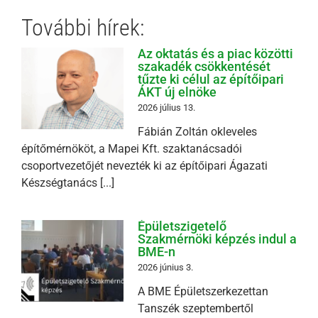
További hírek:
Az oktatás és a piac közötti
szakadék csökkentését
tűzte ki célul az építőipari
ÁKT új elnöke
2026 július 13.
Fábián Zoltán okleveles
építőmérnököt, a Mapei Kft. szaktanácsadói
csoportvezetőjét nevezték ki az építőipari Ágazati
Készségtanács [...]
Épületszigetelő
Szakmérnöki képzés indul a
BME-n
2026 június 3.
A BME Épületszerkezettan
Tanszék szeptembertől