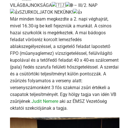
VILÁGBAJNOKSÁGA
– III/2. NAP
SZURKOLJATOK NEKÜNK!
Már minden team megkezdte a 2. napi véghajrát,
mivel 16.30-ig be kell fejezniük a munkát. A csinos
hazai szurkolók is megérkeztek. A mai bádogos
feladat vörösréz korcolt lemezfedés
ablakszegélyezéssel, a szigetelő feladat lapostető
FPO (műanyaglemez) vízszigeteléssel, felülvilágító
kupolával és a tetőfedő feladat 40 x 40-es szálcement
(pala) fedés szarufa felületi hőszigeteléssel. A szerdai
és a csütörtöki teljesítményt külön pontozzák. A
zsűrizés folyamatos a verseny alatt:
versenyszámonként 3 fős szakmai zsűri értékeli a
csapatok teljesítményét. Egy hölgy tagja van idén VB
zsűrijének
Judit Nemere
aki az ÉMSZ Vezetőség
oktatói szekciójának a tagja.