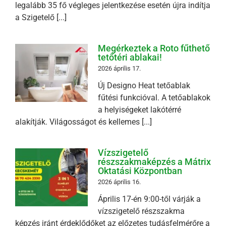
legalább 35 fő végleges jelentkezése esetén újra indítja
a Szigetelő [...]
Megérkeztek a Roto fűthető
tetőtéri ablakai!
2026 április 17.
Új Designo Heat tetőablak
fűtési funkcióval. A tetőablakok
a helyiségeket lakótérré
alakítják. Világosságot és kellemes [...]
Vízszigetelő
részszakmaképzés a Mátrix
Oktatási Központban
2026 április 16.
Április 17-én 9:00-től várják a
vízszigetelő részszakma
képzés iránt érdeklődőket az előzetes tudásfelmérőre a