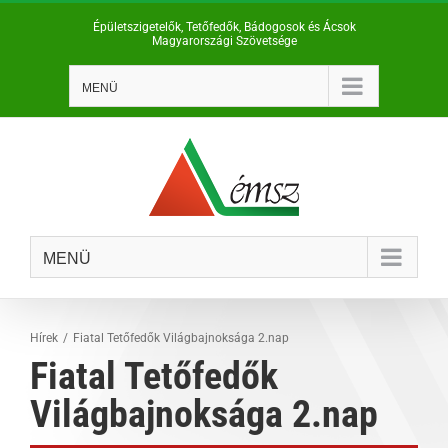
Kihagyás
Épületszigetelők, Tetőfedők, Bádogosok és Ácsok
Magyarországi Szövetsége
MENÜ
MENÜ
Hírek
Fiatal Tetőfedők Világbajnoksága 2.nap
Fiatal Tetőfedők
Világbajnoksága 2.nap