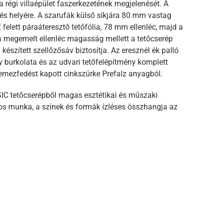
 régi villaépület faszerkezetének megjelenését. A
ezés helyére. A szarufák külső síkjára 80 mm vastag
felett páraáteresztő tetőfólia, 78 mm ellenléc, majd a
t a megemelt ellenléc magasság mellett a tetőcserép
készített szellőzősáv biztosítja. Az eresznél ék palló
y burkolata és az udvari tetőfelépítmény komplett
lemezfedést kapott cinkszürke Prefalz anyagból.
IC tetőcserépből magas esztétikai és műszaki
ros munka, a színek és formák ízléses összhangja az