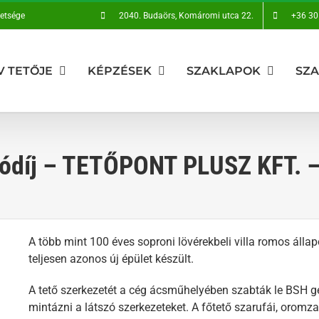
vetsége
2040. Budaörs, Komáromi utca 22.
+36 30
V TETŐJE
KÉPZÉSEK
SZAKLAPOK
SZ
vódíj – TETŐPONT PLUSZ KFT. 
A több mint 100 éves soproni lövérekbeli villa romos állapo
teljesen azonos új épület készült.
A tető szerkezetét a cég ácsműhelyében szabták le BSH ge
mintázni a látszó szerkezeteket. A főtető szarufái, oromza