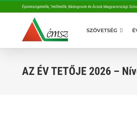
Kihagyás
Épületszigetelők, Tetőfedők, Bádogosok és Ácsok Magyarországi Szö
SZÖVETSÉG
É
AZ ÉV TETŐJE 2026 – Ní