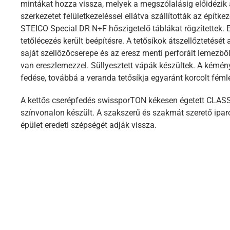
mintákat hozza vissza, melyek a megszólalásig előidézik a
szerkezetet felületkezeléssel ellátva szállították az építk
STEICO Special DR N+F hőszigetelő táblákat rögzítettek. E 
tetőlécezés került beépítésre. A tetősíkok átszellőztetésé
saját szellőzőcserepe és az eresz menti perforált lemezből 
van ereszlemezzel. Süllyesztett vápák készültek. A kémén
fedése, továbbá a veranda tetősíkja egyaránt korcolt fém
A kettős cserépfedés swissporTON kékesen égetett CLASS
színvonalon készült. A szakszerű és szakmát szerető ipa
épület eredeti szépségét adják vissza.