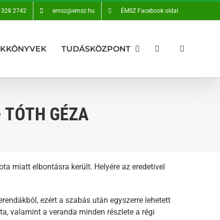
 328 2742
emsz@emsz.hu
ÉMSZ Facebook oldal
AKKÖNYVEK
TUDÁSKÖZPONT
– TÓTH GÉZA
ta miatt elbontásra került. Helyére az eredetivel
rendákból, ezért a szabás után egyszerre lehetett
ta, valamint a veranda minden részlete a régi