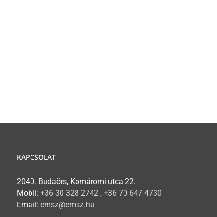
KAPCSOLAT
2040. Budaörs, Komáromi utca 22.
Mobil:
+36 30 328 2742 , +36 70 647 4730
Email:
emsz@emsz.hu