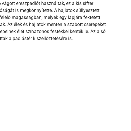
 vágott ereszpadlót használtak, ez a kis sifter
tóságát is megkönnyítette. A hajlatok süllyesztett
gfelelő magasságban, melyek egy lapjára fektetett
ak. Az élek és hajlatok mentén a szabott cserepeket
repeinek élét színazonos festékkel kenték le. Az alsó
ak a padlástér kiszellőztetésére is.