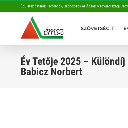
Kihagyás
Épületszigetelők, Tetőfedők, Bádogosok és Ácsok Magyarországi Szö
SZÖVETSÉG
É
Év Tetője 2025 – Különdíj
Babicz Norbert