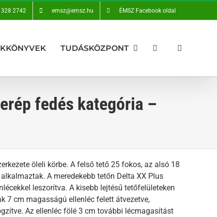
 328 2742
emsz@emsz.hu
ÉMSZ Facebook oldal
AKKÖNYVEK
TUDÁSKÖZPONT
erép fedés kategória –
erkezete öleli körbe. A felső tető 25 fokos, az alsó 18
t alkalmaztak. A meredekebb tetőn Delta XX Plus
lécekkel leszorítva. A kisebb lejtésű tetőfelületeken
ak 7 cm magasságú ellenléc felett átvezetve,
ögzítve. Az ellenléc fölé 3 cm további lécmagasítást