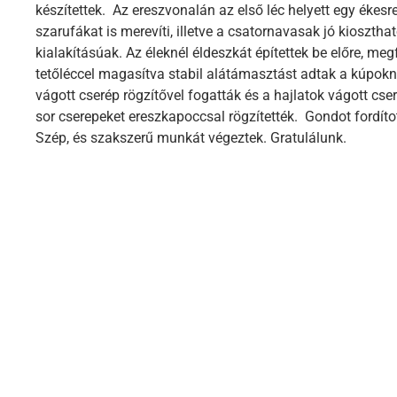
készítettek. Az ereszvonalán az első léc helyett egy ékesre
szarufákat is merevíti, illetve a csatornavasak jó kiosztha
kialakításúak. Az éleknél éldeszkát építettek be előre, me
tetőléccel magasítva stabil alátámasztást adtak a kúpokn
vágott cserép rögzítővel fogatták és a hajlatok vágott cse
sor cserepeket ereszkapoccsal rögzítették. Gondot fordított
Szép, és szakszerű munkát végeztek. Gratulálunk.