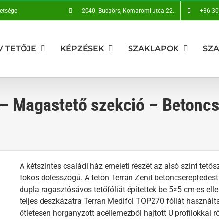
vetsége
2040. Budaörs, Komáromi utca 22.
+36 30
V TETŐJE
KÉPZÉSEK
SZAKLAPOK
SZ
 – Magastető szekció – Betoncs
A kétszintes családi ház emeleti részét az alsó szint tetősz
fokos dőlésszögű. A tetőn Terrán Zenit betoncserépfedés
dupla ragasztósávos tetőfóliát építettek be 5×5 cm-es ellen
teljes deszkázatra Terran Medifol TOP270 fóliát használt
ötletesen horganyzott acéllemezből hajtott U profilokkal r