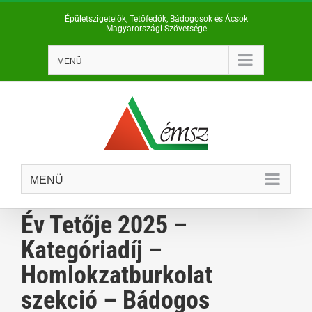
Kihagyás
Épületszigetelők, Tetőfedők, Bádogosok és Ácsok
Magyarországi Szövetsége
MENÜ
MENÜ
Év Tetője 2025 –
Kategóriadíj –
Homlokzatburkolat
szekció – Bádogos