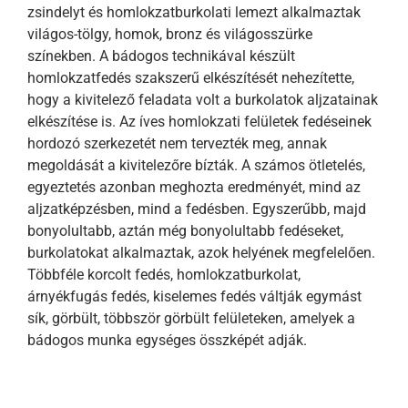
zsindelyt és homlokzatburkolati lemezt alkalmaztak
világos-tölgy, homok, bronz és világosszürke
színekben. A bádogos technikával készült
homlokzatfedés szakszerű elkészítését nehezítette,
hogy a kivitelező feladata volt a burkolatok aljzatainak
elkészítése is. Az íves homlokzati felületek fedéseinek
hordozó szerkezetét nem tervezték meg, annak
megoldását a kivitelezőre bízták. A számos ötletelés,
egyeztetés azonban meghozta eredményét, mind az
aljzatképzésben, mind a fedésben. Egyszerűbb, majd
bonyolultabb, aztán még bonyolultabb fedéseket,
burkolatokat alkalmaztak, azok helyének megfelelően.
Többféle korcolt fedés, homlokzatburkolat,
árnyékfugás fedés, kiselemes fedés váltják egymást
sík, görbült, többször görbült felületeken, amelyek a
bádogos munka egységes összképét adják.