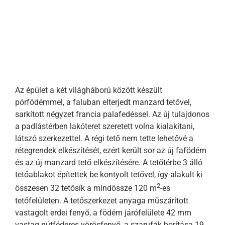
Az épület a két világháború között készült
pórfödémmel, a faluban elterjedt manzard tetővel,
sarkított négyzet francia palafedéssel. Az új tulajdonos
a padlástérben lakóteret szeretett volna kialakítani,
látszó szerkezettel. A régi tető nem tette lehetővé a
rétegrendek elkészítését, ezért került sor az új fafödém
és az új manzard tető elkészítésére. A tetőtérbe 3 álló
tetőablakot építettek be kontyolt tetővel, így alakult ki
2
összesen 32 tetősík a mindössze 120 m
-es
tetőfelületen. A tetőszerkezet anyaga műszárított
vastagolt erdei fenyő, a födém járófelülete 42 mm
vastag nútféderes vörösfenyő, a szarufák borítása 19