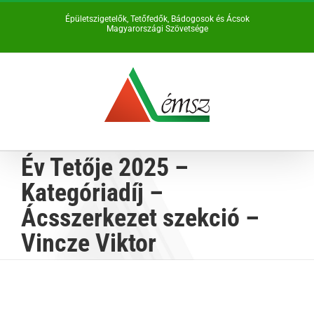
Kihagyás
Épületszigetelők, Tetőfedők, Bádogosok és Ácsok
Magyarországi Szövetsége
Év Tetője 2025 –
Kategóriadíj –
Ácsszerkezet szekció –
Vincze Viktor