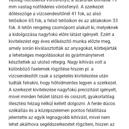
mm vastag nútféderes vörösfenyő. A szerkezet
dőlésszöge a vízcsendesítőnél 41 fok, az alsó
tetősíkon 65 fok, a felső tetősíkon és az ablakokon 33
fok. A tetőn rengeteg csomópont alakult ki, melyeknek
a kidolgozása nagyfokú előre látást igényelt. Ezért a
kivitelezést egy éves előkészítő munka előzte meg,
amely során kiválasztották az anyagokat, körbejárták
a lehetséges megoldásokat és gyártmánytervet
készítettek az utolsó rétegig. Nagy kihívás volt a
különböző faelemek rögzítése hiszen pl. a
vízcsendesítőt csak a szigetelés kivitelezése után
tudták felrakni, hogy hőhídmentes legyen a szerkezet.
A szerkezet kivitelezése nagyfokú precizitást igényelt,
mivel minden felület látszó és csiszolt, gyakorlatilag
illesztési hézag nélkül kellett dolgozni. A ferde dúcos
székállás és a középszelemen pontos felállítása
jelentette az egyik legnagyobb kihívást, mivel nem
lehet akárhova segédszerkezetet rögzíteni, hiszen az