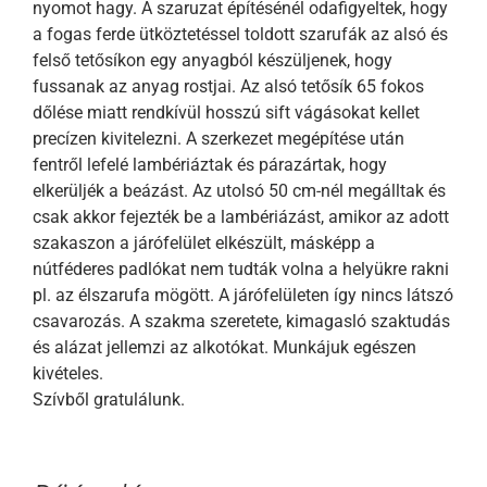
nyomot hagy. A szaruzat építésénél odafigyeltek, hogy
a fogas ferde ütköztetéssel toldott szarufák az alsó és
felső tetősíkon egy anyagból készüljenek, hogy
fussanak az anyag rostjai. Az alsó tetősík 65 fokos
dőlése miatt rendkívül hosszú sift vágásokat kellet
precízen kivitelezni. A szerkezet megépítése után
fentről lefelé lambériáztak és párazártak, hogy
elkerüljék a beázást. Az utolsó 50 cm-nél megálltak és
csak akkor fejezték be a lambériázást, amikor az adott
szakaszon a járófelület elkészült, másképp a
nútféderes padlókat nem tudták volna a helyükre rakni
pl. az élszarufa mögött. A járófelületen így nincs látszó
csavarozás. A szakma szeretete, kimagasló szaktudás
és alázat jellemzi az alkotókat. Munkájuk egészen
kivételes.
Szívből gratulálunk.