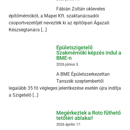
Fábián Zoltán okleveles
építőmérnököt, a Mapei Kft. szaktanácsadói
csoportvezetőjét nevezték ki az építőipari Ágazati
Készségtanács [...]
Épületszigetelő
Szakmérnöki képzés indul a
BME-n
2026 június 3.
A BME Épületszerkezettan
Tanszék szeptembertől
legalább 35 fő végleges jelentkezése esetén újra indítja
a Szigetelő [...]
Megérkeztek a Roto fűthető
tetőtéri ablakai!
2026 április 17.