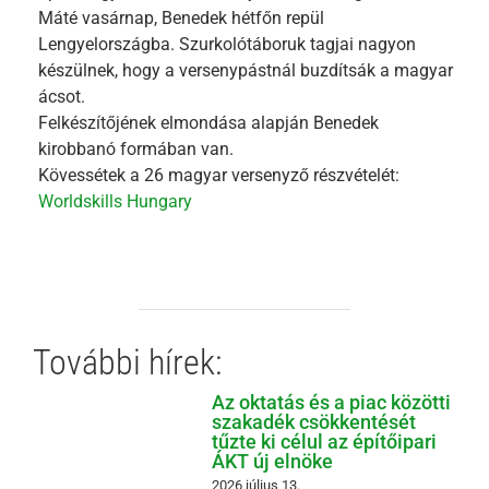
Máté vasárnap, Benedek hétfőn repül
Lengyelországba. Szurkolótáboruk tagjai nagyon
készülnek, hogy a versenypástnál buzdítsák a magyar
ácsot.
Felkészítőjének elmondása alapján Benedek
kirobbanó formában van.
Kövessétek a 26 magyar versenyző részvételét:
Worldskills Hungary
További hírek:
Az oktatás és a piac közötti
szakadék csökkentését
tűzte ki célul az építőipari
ÁKT új elnöke
2026 július 13.