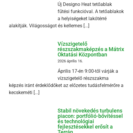
Új Designo Heat tetőablak
fűtési funkcióval. A tetőablakok
a helyiségeket lakótérré
alakítják. Világosságot és kellemes [...]
Vízszigetelő
részszakmaképzés a Mátrix
Oktatási Központban
2026 április 16.
Április 17-én 9:00-től várják a
vízszigetelő részszakma
képzés iránt érdeklődőket az előzetes tudásfelmérőre a
kecskeméti [...]
Stabil növekedés turbulens
piacon: portfólió-bővítéssel
és technológiai
fejlesztésekkel erősít a
Terrán