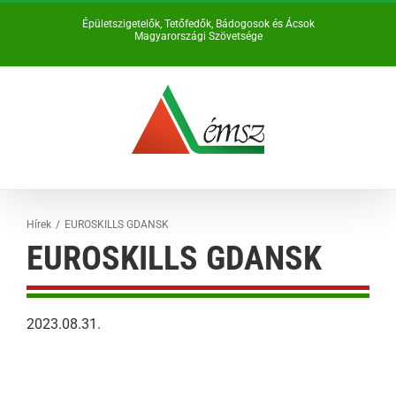
Kihagyás
Épületszigetelők, Tetőfedők, Bádogosok és Ácsok
Magyarországi Szövetsége
Hírek
EUROSKILLS GDANSK
EUROSKILLS GDANSK
2023.08.31.