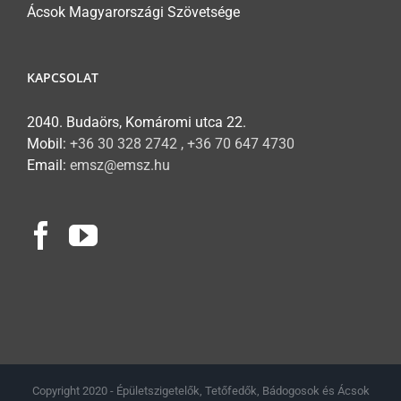
Ácsok Magyarországi Szövetsége
KAPCSOLAT
2040. Budaörs, Komáromi utca 22.
Mobil:
+36 30 328 2742 , +36 70 647 4730
Email:
emsz@emsz.hu
Copyright 2020 - Épületszigetelők, Tetőfedők, Bádogosok és Ácsok