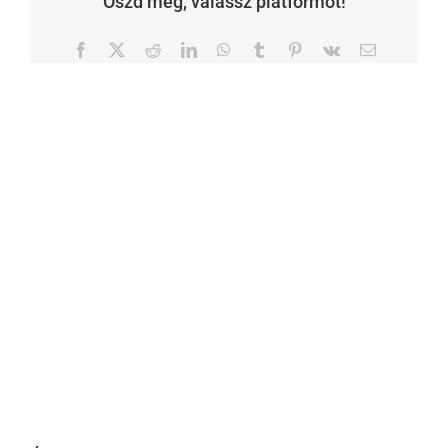
Oszd meg, válassz platformot!
Facebook
X
Reddit
LinkedIn
WhatsApp
Tumblr
Pinterest
Vk
Email: