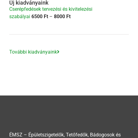
Új kiadványaink
Cserépfedések tervezési és kivitelezési
Ártartomány:
szabályai
6500
Ft
–
8000
Ft
6500 Ft
-
8000 Ft
További kiadványaink
ÉMSZ – Épületszigetelők, Tetőfedők, Bádogosok és