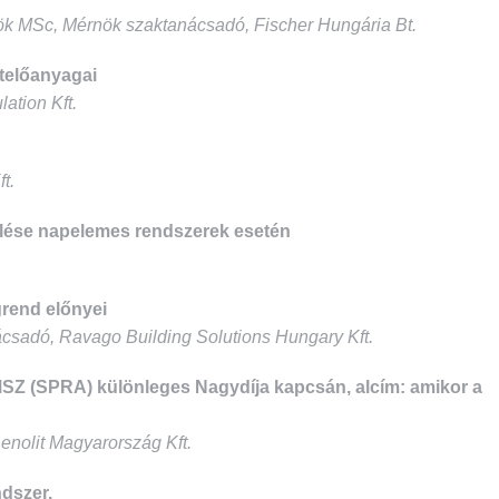
nök MSc, Mérnök szaktanácsadó, Fischer Hungária Bt.
telőanyagai
ation Kft.
t.
elése napelemes rendszerek esetén
grend előnyei
csadó, Ravago Building Solutions Hungary Kft.
MSZ (SPRA) különleges Nagydíja kapcsán, alcím: amikor a
enolit Magyarország Kft.
dszer.