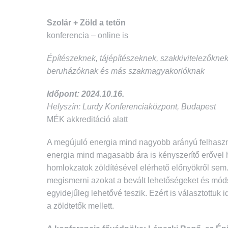
Szolár + Zöld a tetőn
konferencia – online is
Építészeknek, tájépítészeknek, szakkivitelezőknek
beruházóknak és más szakmagyakorlóknak
Időpont: 2024.10.16.
Helyszín: Lurdy Konferenciaközpont, Budapest
MÉK akkreditáció alatt
A megújuló energia mind nagyobb arányú felhasz
energia mind magasabb ára is kényszerítő erővel 
homlokzatok zöldítésével elérhető előnyökről sem.
megismerni azokat a bevált lehetőségeket és módsz
egyidejűleg lehetővé teszik. Ezért is választottuk
a zöldtetők mellett.