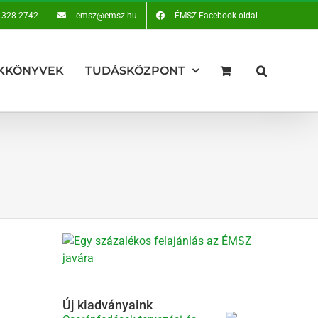
 328 2742
emsz@emsz.hu
ÉMSZ Facebook oldal
KKÖNYVEK
TUDÁSKÖZPONT
Új kiadványaink