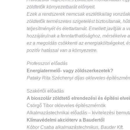
zöldtetők környezetbarát előnyeit.
Ezek a rendszerek nemcsak esztétikailag vonzóak,
zöldtetők természetes szigetelést biztosítanak, hű
teljesítményét és élettartamát. Emellett javítják a
hozzájárulnak a fenntarthatósághoz, mérsékelve az
ez a megoldás csökkenti az energiaköltségeket, é
pozitív hatással van a környezetre.
Professzori előadás
Energiatermelő- vagy zöldszerkezetek?
Pataky Rita Széchenyi díjas okleveles építészmér
Szakértői előadás
A bioszolár zöldtető elrendezési és építési elvei
Csörgő Tibor okleveles építészmérnök
Alkalmazástechnikai előadás – kivitelezési bemut
Klímavédelmi akcióterv a Baudertől
Kóbor Csaba alkalmazástechnikus, Bauder Kft.