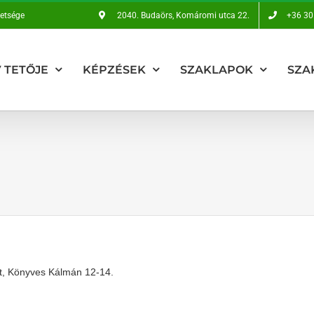
vetsége
2040. Budaörs, Komáromi utca 22.
+36 30
 TETŐJE
KÉPZÉSEK
SZAKLAPOK
SZA
, Könyves Kálmán 12-14.