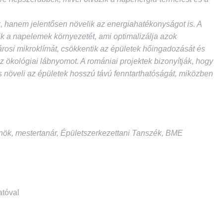
 hanem jelentősen növelik az energiahatékonyságot is. A
tik a napelemek környezetét, ami optimalizálja azok
 városi mikroklímát, csökkentik az épületek hőingadozását és
 ökológiai lábnyomot. A romániai projektek bizonyítják, hogy
s növeli az épületek hosszú távú fenntarthatóságát, miközben
nök, mestertanár, Épületszerkezettani Tanszék, BME
atóval