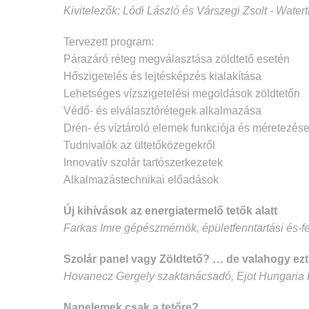
Kivitelezők: Lódi László és Várszegi Zsolt - Waterti
Tervezett program:
Párazáró réteg megválasztása zöldtető esetén
Hőszigetelés és lejtésképzés kialakítása
Lehetséges vízszigetelési megoldások zöldtetőn
Védő- és elválasztórétegek alkalmazása
Drén- és víztároló elemek funkciója és méretezés
Tudnivalók az ültetőközegekről
Innovatív szolár tartószerkezetek
Alkalmazástechnikai előadások
Új kihívások az energiatermelő tetők alatt
Farkas Imre gépészmérnök, épületfenntartási és-fe
Szolár panel vagy Zöldtető? … de valahogy ezt is
Hovanecz Gergely szaktanácsadó, Ejot Hungaria K
Napelemek csak a tetőre?