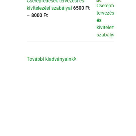
Cserépfedések tervezési és
kivitelezési szabályai
6500
Ft
Ártartomány:
–
8000
Ft
6500 Ft
-
8000 Ft
További kiadványaink