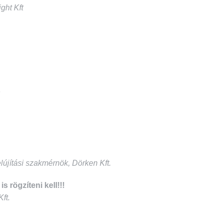
ght Kft
e
lújítási szakmérnök, Dörken Kft.
 rögzíteni kell!!!
ft.