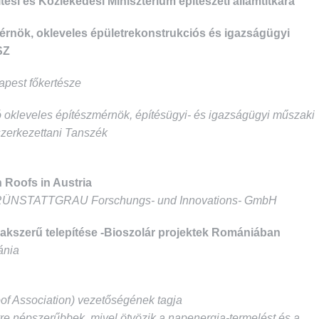
ési és Közlekedési Minisztérium építészeti államtitkára
mérnök, okleveles épületrekonstrukciós és igazságügyi
SZ
apest főkertésze
 okleveles építészmérnök, építésügyi- és igazságügyi műszaki
zerkezettani Tanszék
 Roofs in Austria
, GRÜNSTATTGRAU Forschungs- und Innovations- GmbH
zakszerű telepítése -Bioszolár projektek Romániában
ánia
f Association) vezetőségének tagja
e népszerűbbek, mivel ötvözik a napenergia-termelést és a