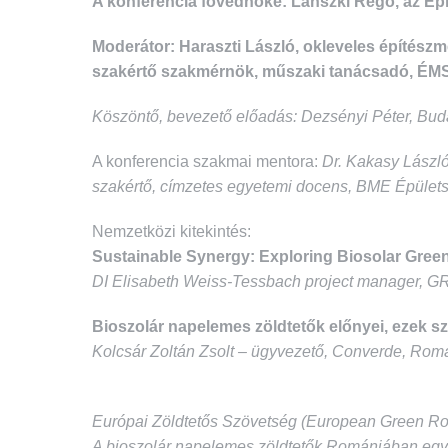
A konferencia fővédnöke: Lánszki Regő, az Épít
Moderátor: Haraszti László, okleveles építész
szakértő szakmérnök, műszaki tanácsadó, ÉM
Köszöntő, bevezető előadás: Dezsényi Péter, Bud
A konferencia szakmai mentora:
Dr. Kakasy László
szakértő, címzetes egyetemi docens, BME Épülets
Nemzetközi kitekintés:
Sustainable Synergy: Exploring Biosolar Green
DI Elisabeth Weiss-Tessbach project manager
Bioszolár napelemes zöldtetők előnyei, ezek s
Kolcsár Zoltán Zsolt – ügyvezető, Converde, Rom
Európai Zöldtetős Szövetség (European Green Roo
A bioszolár napelemes zöldtetők Romániában egyr