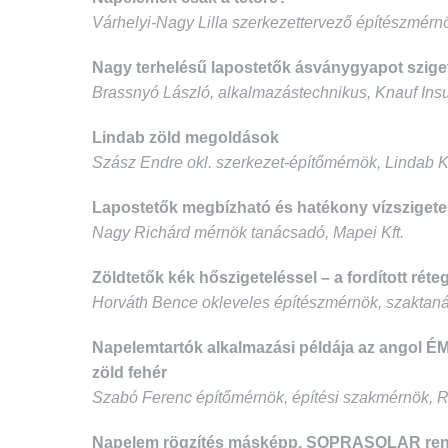
Várhelyi-Nagy Lilla szerkezettervező építészmér
Nagy terhelésű lapostetők ásványgyapot szige
Brassnyó László, alkalmazástechnikus, Knauf Insul
Lindab zöld megoldások
Szász Endre okl. szerkezet-építőmérnök, Lindab Kf
Lapostetők megbízható és hatékony vízsziget
Nagy Richárd mérnök tanácsadó, Mapei Kft.
Zöldtetők kék hőszigeteléssel – a fordított réte
Horváth Bence okleveles építészmérnök, szaktaná
Napelemtartók alkalmazási példája az angol É
zöld fehér
Szabó Ferenc építőmérnök, építési szakmérnök, R
Napelem rögzítés másképp. SOPRASOLAR ren