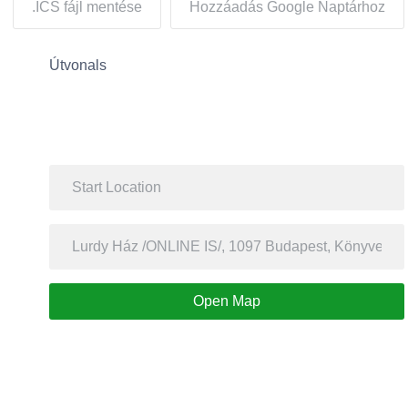
.ICS fájl mentése
Hozzáadás Google Naptárhoz
Útvonals
Open Map