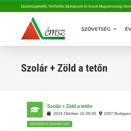
Kihagyás
Épületszigetelők, Tetőfedők, Bádogosok és Ácsok Magyarországi Szö
SZÖVETSÉG
ÉV
Szolár + Zöld a tetőn
Szolár + Zöld a tetőn
2024
Október
16
09:00
1097 Budapest
REGIONÁLIS SZAKMAI NAP