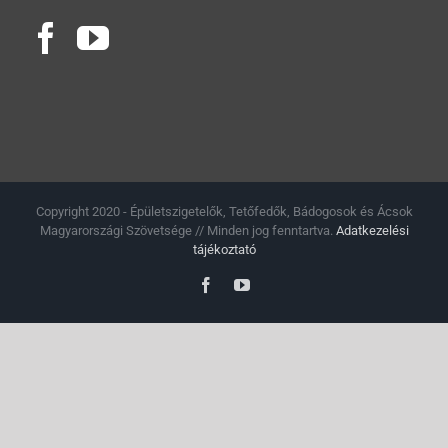
Copyright 2020 - Épületszigetelők, Tetőfedők, Bádogosok és Ácsok
Magyarországi Szövetsége // Minden jog fenntartva.
Adatkezelési
tájékoztató
Facebook
YouTube