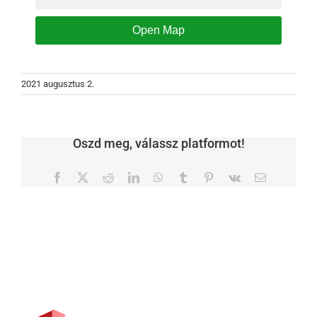
Open Map
2021 augusztus 2.
Oszd meg, válassz platformot!
Facebook
X
Reddit
LinkedIn
WhatsApp
Tumblr
Pinterest
Vk
Email: