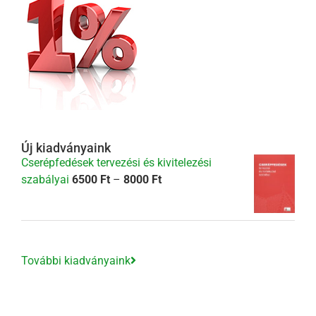
Új kiadványaink
Cserépfedések tervezési és kivitelezési
Ártartomány:
szabályai
6500
Ft
–
8000
Ft
6500 Ft
-
8000 Ft
További kiadványaink