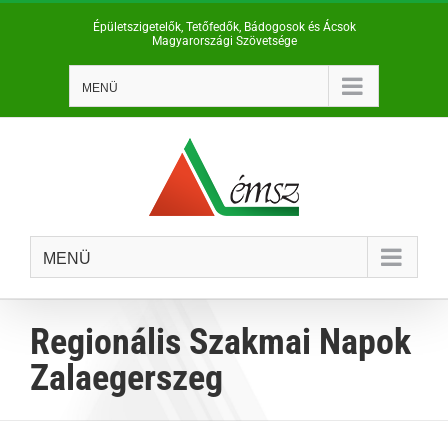
Kihagyás
Épületszigetelők, Tetőfedők, Bádogosok és Ácsok
Magyarországi Szövetsége
MENÜ
MENÜ
Regionális Szakmai Napok
Zalaegerszeg