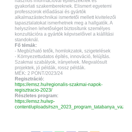
hasznos információval építészeknek és
gyakorlati szakembereknek. Elismert egyetemi
professzorok előadásai és gyártók
alkalmazástechnikai ismertetői mellett kivitelezői
tapasztalatokat ismerhetnek meg a hallgatók. A
helyszínen lehetőséget biztosítunk személyes
konzultációra a gyártók képviselőivel a kiállítási
standoknál.
Fő témák:
- Megbízható tetők, homlokzatok, szigetelések
- Környezettudatos építés, innováció, felújítás.
Szakmai szabályok, irányelvek. Megvalósult
projektek, jó példák, rossz példák.
MÉK: 2 PONT/2023/24
Regisztráció:
https://emsz.hu/regionalis-szakmai-napok-
regisztracio-2023/
Részletes program:
https://emsz.hu/wp-
content/uploads/rszn_2023_program_tatabanya_vazlat.