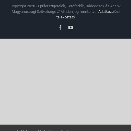
Copyright 2020 - Épületszigetelők, Tetőfedők, Bádogosok és Ácsok
Magyarországi Szövetsége // Minden jog fenntartva.
Adatkezelési
tájékoztató
Facebook
YouTube