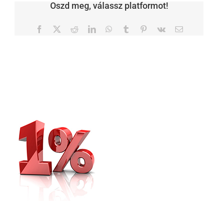
Oszd meg, válassz platformot!
Facebook
X
Reddit
LinkedIn
WhatsApp
Tumblr
Pinterest
Vk
Email: