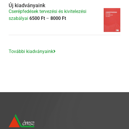
Új kiadványaink
Cserépfedések tervezési és kivitelezési
Ártartomány:
szabályai
6500
Ft
–
8000
Ft
6500 Ft
-
8000 Ft
További kiadványaink