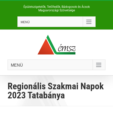
Kihagyás
Épületszigetelők, Tetőfedők, Bádogosok és Ácsok
Magyarországi Szövetsége
MENÜ
MENÜ
Regionális Szakmai Napok
2023 Tatabánya