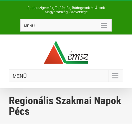
Kihagyás
Épületszigetelők, Tetőfedők, Bádogosok és Ácsok
Magyarországi Szövetsége
MENÜ
MENÜ
Regionális Szakmai Napok
Pécs