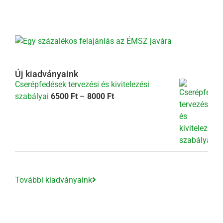
Új kiadványaink
Cserépfedések tervezési és kivitelezési
Ártartomány:
szabályai
6500
Ft
–
8000
Ft
6500 Ft
-
8000 Ft
További kiadványaink