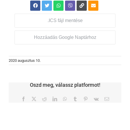
.ICS fájl mentése
Hozzáadás Google Naptárhoz
2020 augusztus 10.
Oszd meg, válassz platformot!
Facebook
X
Reddit
LinkedIn
WhatsApp
Tumblr
Pinterest
Vk
Email: