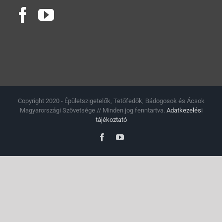
Copyright 2020 - Épületszigetelők, Tetőfedők, Bádogosok és Ácsok
Magyarországi Szövetsége // Minden jog fenntartva.
Adatkezelési
tájékoztató
Facebook
YouTube