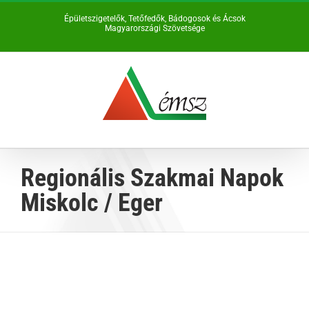
Kihagyás
Épületszigetelők, Tetőfedők, Bádogosok és Ácsok
Magyarországi Szövetsége
Regionális Szakmai Napok
Miskolc / Eger