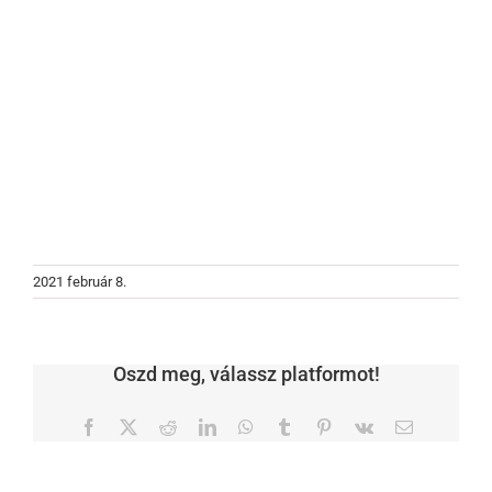
2021 február 8.
Oszd meg, válassz platformot!
Facebook
X
Reddit
LinkedIn
WhatsApp
Tumblr
Pinterest
Vk
Email: