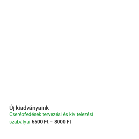
Új kiadványaink
Cserépfedések tervezési és kivitelezési
Ártartomány:
szabályai
6500
Ft
–
8000
Ft
6500 Ft
-