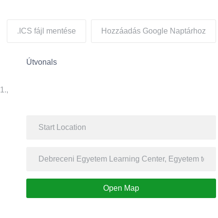
.ICS fájl mentése
Hozzáadás Google Naptárhoz
Útvonals
1.,
Open Map