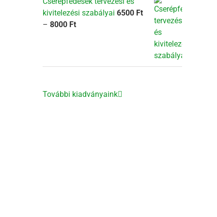
Cserépfedések tervezési és
kivitelezési szabályai
6500
Ft
Ártartomány:
–
8000
Ft
6500 Ft
-
8000 Ft
További kiadványaink