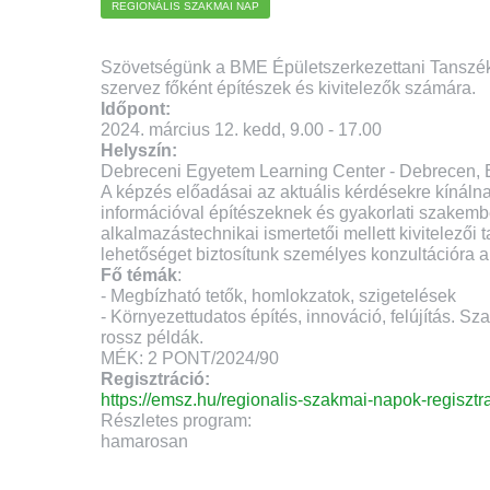
REGIONÁLIS SZAKMAI NAP
Szövetségünk a BME Épületszerkezettani Tanszé
szervez főként építészek és kivitelezők számára.
Időpont:
2024. március 12. kedd, 9.00 - 17.00
Helyszín:
Debreceni Egyetem Learning Center - Debrecen, E
A képzés előadásai az aktuális kérdésekre kínál
információval építészeknek és gyakorlati szakemb
alkalmazástechnikai ismertetői mellett kivitelezői
lehetőséget biztosítunk személyes konzultációra a g
Fő témák
:
- Megbízható tetők, homlokzatok, szigetelések
- Környezettudatos építés, innováció, felújítás. Sz
rossz példák.
MÉK: 2 PONT/2024/90
Regisztráció:
https://emsz.hu/regionalis-szakmai-napok-regisztr
Részletes program:
hamarosan