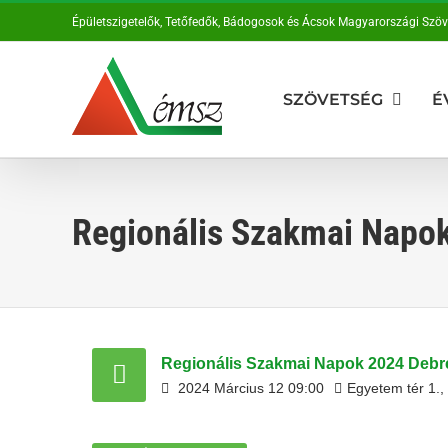
Kihagyás
Épületszigetelők, Tetőfedők, Bádogosok és Ácsok Magyarországi Szö
SZÖVETSÉG
É
Regionális Szakmai Napo
Regionális Szakmai Napok 2024 Deb
2024
Március
12
09:00
Egyetem tér 1.