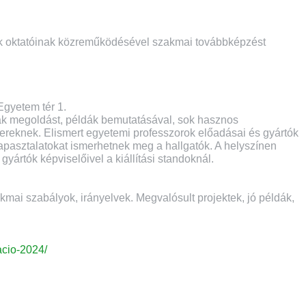
k oktatóinak közreműködésével szakmai továbbképzést
gyetem tér 1.
nak megoldást, példák bemutatásával, sok hasznos
ereknek. Elismert egyetemi professzorok előadásai és gyártók
 tapasztalatokat ismerhetnek meg a hallgatók. A helyszínen
yártók képviselőivel a kiállítási standoknál.
akmai szabályok, irányelvek. Megvalósult projektek, jó példák,
acio-2024/