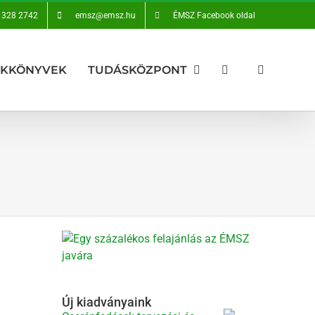
 328 2742
emsz@emsz.hu
ÉMSZ Facebook oldal
AKKÖNYVEK
TUDÁSKÖZPONT
Új kiadványaink