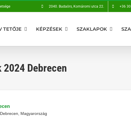
vetsége
2040. Budaörs, Komáromi utca 22.
+36 30
V TETŐJE
KÉPZÉSEK
SZAKLAPOK
SZ
k 2024 Debrecen
recen
, Debrecen, Magyarország