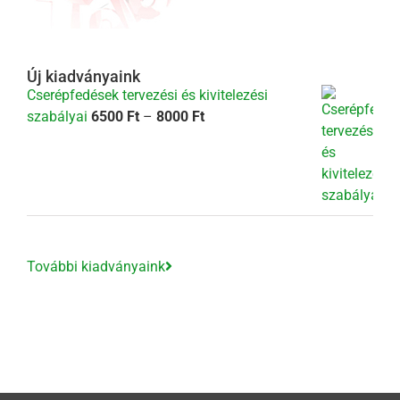
Új kiadványaink
Cserépfedések tervezési és kivitelezési
Ártartomány:
szabályai
6500
Ft
–
8000
Ft
6500 Ft
-
8000 Ft
További kiadványaink