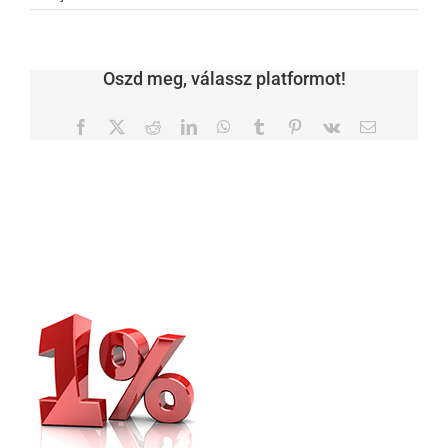
Oszd meg, válassz platformot!
Facebook
X
Reddit
LinkedIn
WhatsApp
Tumblr
Pinterest
Vk
Email: