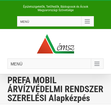
Kihagyás
Épületszigetelők, Tetőfedők, Bádogosok és Ácsok
Magyarországi Szövetsége
MENÜ
MENÜ
PREFA MOBIL
ÁRVÍZVÉDELMI RENDSZER
SZERELÉSI Alapkézpés