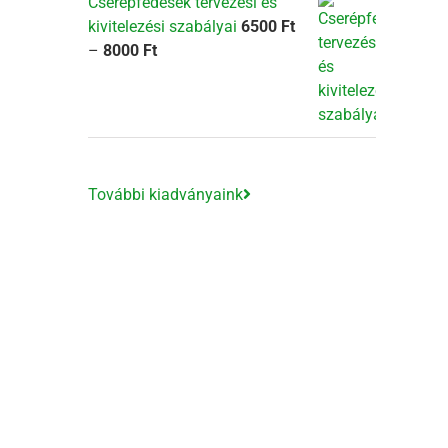
Cserépfedések tervezési és
kivitelezési szabályai
6500
Ft
Ártartomány:
–
8000
Ft
6500 Ft
-
8000 Ft
További kiadványaink