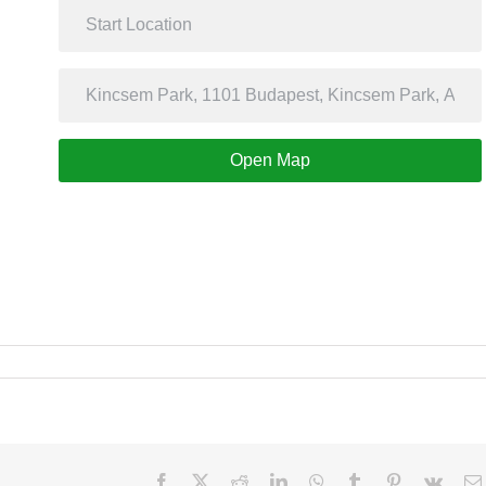
Open Map
Facebook
X
Reddit
LinkedIn
WhatsApp
Tumblr
Pinterest
Vk