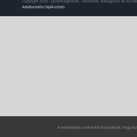
Copyright 2020 - Épületszigetelők, Tetőfedők, Bádogosok és Ácsok
Adatkezelési tájékoztató
A weboldalon cookie-kat használunk, hogy biz