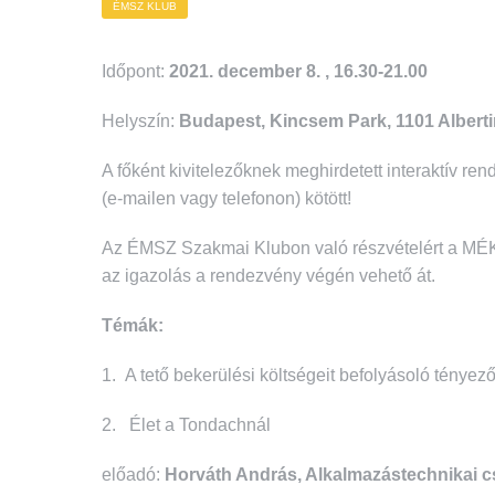
ÉMSZ KLUB
Időpont:
2021. december 8. , 16.30-21.00
Helyszín:
Budapest, Kincsem Park, 1101 Albertirs
A főként kivitelezőknek meghirdetett interaktív r
(e-mailen vagy telefonon) kötött!
Az ÉMSZ Szakmai Klubon való részvételért a MÉK 
az igazolás a rendezvény végén vehető át.
Témák:
1. A tető bekerülési költségeit befolyásoló tényez
2. Élet a Tondachnál
előadó:
Horváth András, Alkalmazástechnikai c