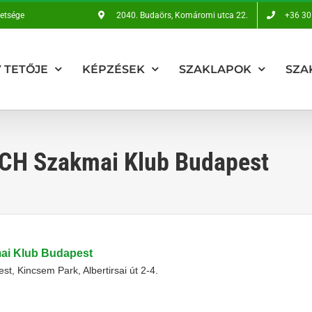
vetsége
2040. Budaörs, Komáromi utca 22.
+36 30
 TETŐJE
KÉPZÉSEK
SZAKLAPOK
SZA
H Szakmai Klub Budapest
 Klub Budapest
t, Kincsem Park, Albertirsai út 2-4.