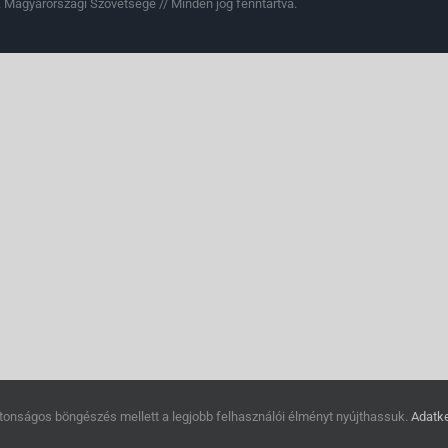
 Magyarországi Szövetsége // Minden jog fenntartva.
tonságos böngészés mellett a legjobb felhasználói élményt nyújthassuk.
Adatke