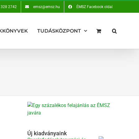
 328 2742
emsz@emsz.hu
ÉMSZ Facebook oldal
KKÖNYVEK
TUDÁSKÖZPONT
Új kiadványaink