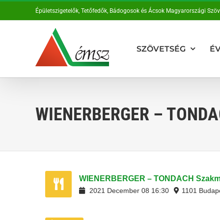
Kihagyás
Épületszigetelők, Tetőfedők, Bádogosok és Ácsok Magyarországi Szö
SZÖVETSÉG
ÉV
WIENERBERGER – TONDAC
WIENERBERGER – TONDACH Szakmai
2021
December
08
16:30
1101 Budapes