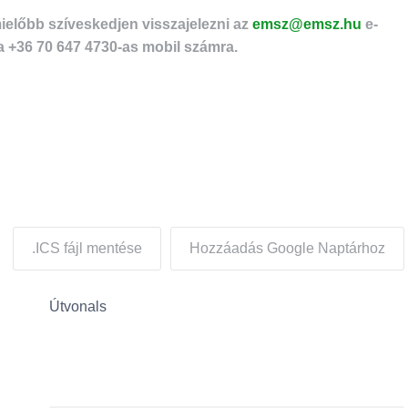
ielőbb szíveskedjen visszajelezni az
emsz@emsz.hu
e-
a +36 70 647 4730-as mobil számra.
.ICS fájl mentése
Hozzáadás Google Naptárhoz
Útvonals