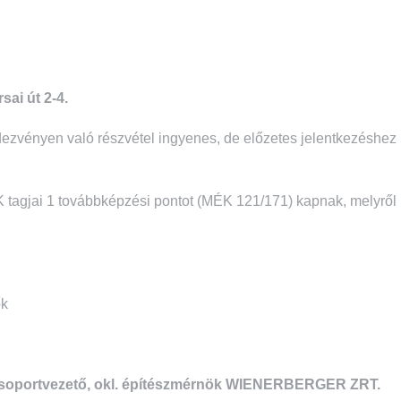
ai út 2-4.
endezvényen való részvétel ingyenes, de előzetes jelentkezéshez
tagjai 1 továbbképzési pontot (MÉK 121/171) kapnak, melyről
ők
soportvezető, okl. építészmérnök
WIENERBERGER ZRT.