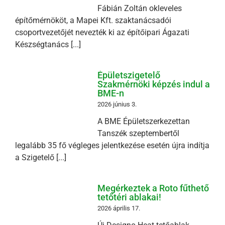
Fábián Zoltán okleveles
építőmérnököt, a Mapei Kft. szaktanácsadói
csoportvezetőjét nevezték ki az építőipari Ágazati
Készségtanács [...]
Épületszigetelő
Szakmérnöki képzés indul a
BME-n
2026 június 3.
A BME Épületszerkezettan
Tanszék szeptembertől
legalább 35 fő végleges jelentkezése esetén újra indítja
a Szigetelő [...]
Megérkeztek a Roto fűthető
tetőtéri ablakai!
2026 április 17.