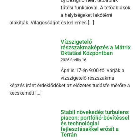
Új Designo Heat tetőablak
fűtési funkcióval. A tetőablakok
a helyiségeket lakótérré
alakítják. Világosságot és kellemes [...]
Vízszigetelő
részszakmaképzés a Mátrix
Oktatási Központban
2026 április 16.
Április 17-én 9:00-től várják a
vízszigetelő részszakma
képzés iránt érdeklődőket az előzetes tudásfelmérőre a
kecskeméti [...]
Stabil növekedés turbulens
piacon: portfólió-bővítéssel
és technológiai
fejlesztésekkel erősít a
Terrán