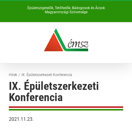
Kihagyás
Épületszigetelők, Tetőfedők, Bádogosok és Ácsok
Magyarországi Szövetsége
Hírek
IX. Épületszerkezeti Konferencia
IX. Épületszerkezeti
Konferencia
2021.11.23.