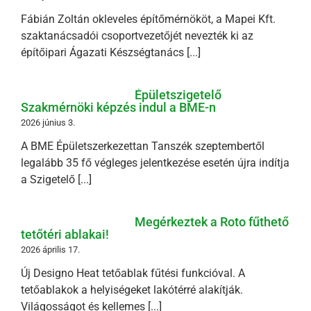
Fábián Zoltán okleveles építőmérnököt, a Mapei Kft.
szaktanácsadói csoportvezetőjét nevezték ki az
építőipari Ágazati Készségtanács [...]
Épületszigetelő
Szakmérnöki képzés indul a BME-n
2026 június 3.
A BME Épületszerkezettan Tanszék szeptembertől
legalább 35 fő végleges jelentkezése esetén újra indítja
a Szigetelő [...]
Megérkeztek a Roto fűthető
tetőtéri ablakai!
2026 április 17.
Új Designo Heat tetőablak fűtési funkcióval. A
tetőablakok a helyiségeket lakótérré alakítják.
Világosságot és kellemes [...]