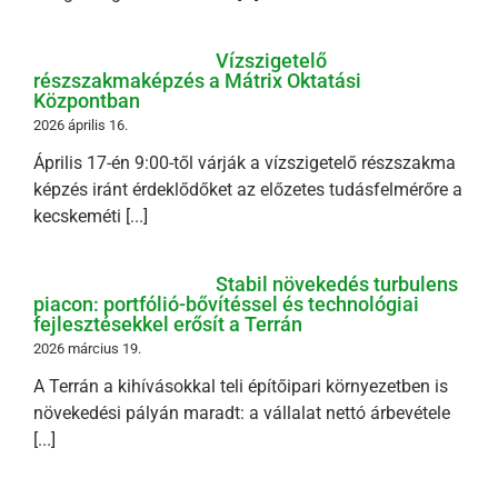
Vízszigetelő
részszakmaképzés a Mátrix Oktatási
Központban
2026 április 16.
Április 17-én 9:00-től várják a vízszigetelő részszakma
képzés iránt érdeklődőket az előzetes tudásfelmérőre a
kecskeméti [...]
Stabil növekedés turbulens
piacon: portfólió-bővítéssel és technológiai
fejlesztésekkel erősít a Terrán
2026 március 19.
A Terrán a kihívásokkal teli építőipari környezetben is
növekedési pályán maradt: a vállalat nettó árbevétele
[...]