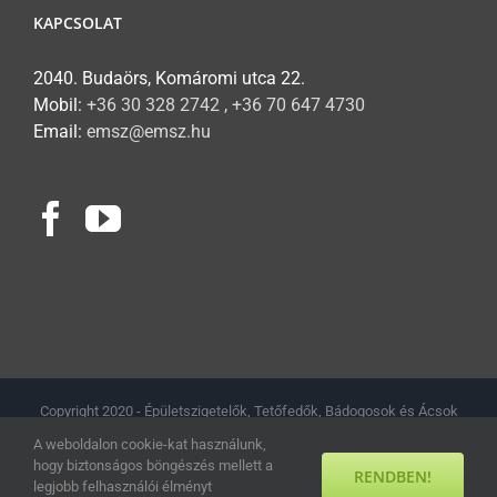
KAPCSOLAT
2040. Budaörs, Komáromi utca 22.
Mobil:
+36 30 328 2742 , +36 70 647 4730
Email:
emsz@emsz.hu
Copyright 2020 - Épületszigetelők, Tetőfedők, Bádogosok és Ácsok
Magyarországi Szövetsége // Minden jog fenntartva.
Adatkezelési
A weboldalon cookie-kat használunk,
tájékoztató
hogy biztonságos böngészés mellett a
RENDBEN!
legjobb felhasználói élményt
Facebook
YouTube