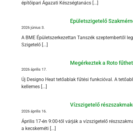
építőipari Ágazati Készségtanács [...]
Épületszigetelő Szakmérn
2026 június 3.
A BME Épületszerkezettan Tanszék szeptembertől legal
Szigetelő [...]
Megérkeztek a Roto fűthető
2026 április 17.
Új Designo Heat tetőablak fűtési funkcióval. A tetőabl
kellemes [...]
Vízszigetelő részszakmak
2026 április 16.
Április 17-én 9:00-től várják a vízszigetelő részszak
a kecskeméti [...]