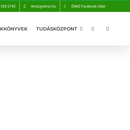
 328 2742
emsz@emsz.hu
ÉMSZ Facebook oldal
AKKÖNYVEK
TUDÁSKÖZPONT