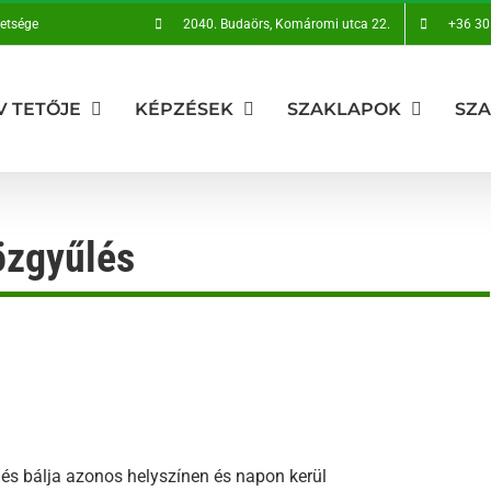
vetsége
2040. Budaörs, Komáromi utca 22.
+36 30
V TETŐJE
KÉPZÉSEK
SZAKLAPOK
SZ
özgyűlés
s bálja azonos helyszínen és napon kerül