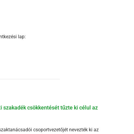
ntkezési lap:
ti szakadék csökkentését tűzte ki célul az
szaktanácsadói csoportvezetőjét nevezték ki az