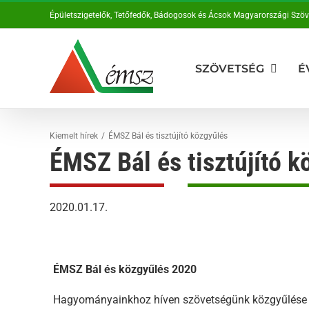
Kihagyás
Épületszigetelők, Tetőfedők, Bádogosok és Ácsok Magyarországi Szö
SZÖVETSÉG
É
Kiemelt hírek
ÉMSZ Bál és tisztújító közgyűlés
ÉMSZ Bál és tisztújító k
2020.01.17.
ÉMSZ Bál és közgyűlés 2020
Hagyományainkhoz híven szövetségünk közgyűlése é