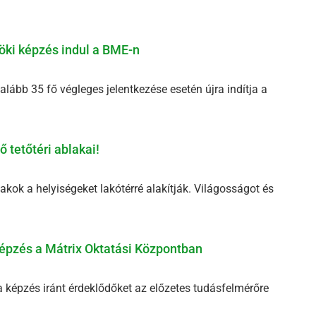
öki képzés indul a BME-n
ább 35 fő végleges jelentkezése esetén újra indítja a
 tetőtéri ablakai!
akok a helyiségeket lakótérré alakítják. Világosságot és
épzés a Mátrix Oktatási Központban
ma képzés iránt érdeklődőket az előzetes tudásfelmérőre