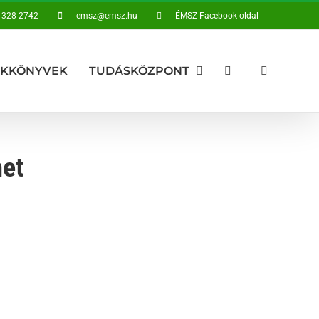
 328 2742
emsz@emsz.hu
ÉMSZ Facebook oldal
AKKÖNYVEK
TUDÁSKÖZPONT
met