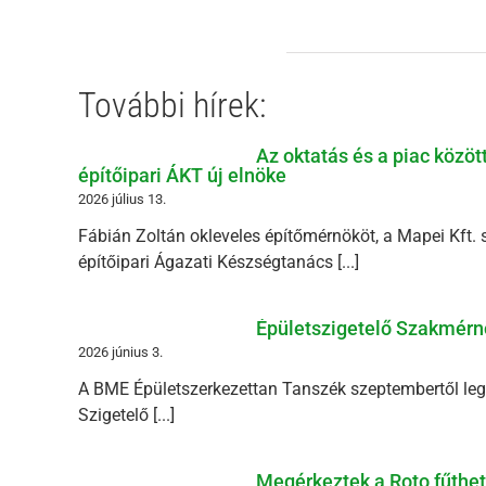
További hírek:
Az oktatás és a piac közöt
építőipari ÁKT új elnöke
2026 július 13.
Fábián Zoltán okleveles építőmérnököt, a Mapei Kft. 
építőipari Ágazati Készségtanács [...]
Épületszigetelő Szakmérn
2026 június 3.
A BME Épületszerkezettan Tanszék szeptembertől legal
Szigetelő [...]
Megérkeztek a Roto fűthető