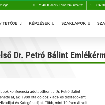
vetsége
2040. Budaörs, Komáromi utca 22.
+36 30
V TETŐJE
KÉPZÉSEK
SZAKLAPOK
SZ
első Dr. Petró Bálint Emlékér
pok konferencia adott otthont a Dr. Petró Bálint
hette át, aki 1988 óta dolgozik ács- és tetőfedőként,
vódíjat és Kategóriadíjat. Több, mint 10 éven át volt