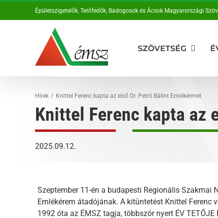
Kihagyás
Épületszigetelők, Tetőfedők, Bádogosok és Ácsok Magyarországi Szö
SZÖVETSÉG
É
Hírek
Knittel Ferenc kapta az első Dr. Petró Bálint Emlékérmet
Knittel Ferenc kapta az 
2025.09.12.
Szeptember 11-én a budapesti Regionális Szakmai Na
Emlékérem átadójának. A kitüntetést Knittel Ferenc ve
1992 óta az ÉMSZ tagja, többször nyert ÉV TETŐJE Ní