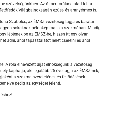
t be szövetségünkben. Az ő mentorálása alatt lett a
Tetőfedők Világbajnokságán ezüst- és aranyérmes is.
atona Szabolcs, az ÉMSZ vezetőség tagja és barátai
 nagyon sokaknak példakép ma is a szakmában. Mindig
ogy lépjenek be az ÉMSZ-be, hiszen itt egy olyan
het adni, ahol tapasztalatot lehet cserélni és ahol
e. A róla elnevezett díjat elnökségünk a vezetőség
emély kaphatja, aki legalább 25 éve tagja az ÉMSZ-nek,
jaként a szakma szeretetének és fejlődésének
zemélye pedig az egységet jelenti.
réshez!