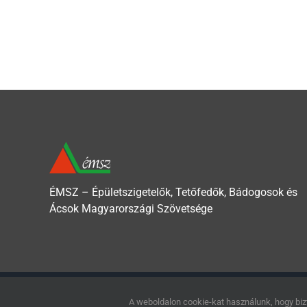
ÉMSZ – Épületszigetelők, Tetőfedők, Bádogosok és
Ácsok Magyarországi Szövetsége
Copyright 2020 - Épületszigetelők, Tetőfedők, Bádogosok és Ácsok
A weboldalon cookie-kat használunk, hogy biz
Adatkezelési tájékoztató