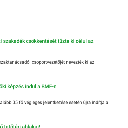
ti szakadék csökkentését tűzte ki célul az
szaktanácsadói csoportvezetőjét nevezték ki az
öki képzés indul a BME-n
ább 35 fő végleges jelentkezése esetén újra indítja a
 tetőtéri ablakai!