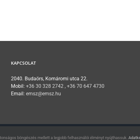
KAPCSOLAT
2040. Budaörs, Komáromi utca 22.
Mobil:
+36 30 328 2742 , +36 70 647 4730
Email:
emsz@emsz.hu
 Magyarországi Szövetsége // Minden jog fenntartva.
tonságos böngészés mellett a legjobb felhasználói élményt nyújthassuk.
Adatke