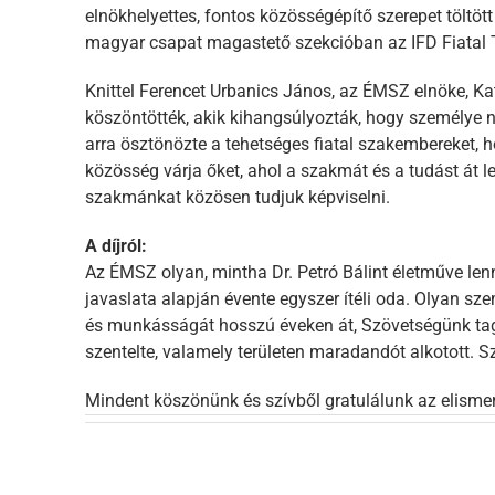
elnökhelyettes, fontos közösségépítő szerepet töltöt
magyar csapat magastető szekcióban az IFD Fiatal 
Knittel Ferencet Urbanics János, az ÉMSZ elnöke, K
köszöntötték, akik kihangsúlyozták, hogy személye
arra ösztönözte a tehetséges fiatal szakembereket, h
közösség várja őket, ahol a szakmát és a tudást át le
szakmánkat közösen tudjuk képviselni.
A díjról:
Az ÉMSZ olyan, mintha Dr. Petró Bálint életműve lenn
javaslata alapján évente egyszer ítéli oda. Olyan sz
és munkásságát hosszú éveken át, Szövetségünk tag
szentelte, valamely területen maradandót alkotott. S
Mindent köszönünk és szívből gratulálunk az elisme