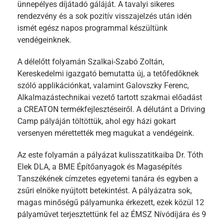
ünnepélyes díjátadó gáláját. A tavalyi sikeres
rendezvény és a sok pozitív visszajelzés után idén
ismét egész napos programmal készültünk
vendégeinknek.
A délelőtt folyamán Szalkai-Szabó Zoltán,
Kereskedelmi igazgató bemutatta új, a tetőfedőknek
szóló applikációnkat, valamint Galovszky Ferenc,
Alkalmazástechnikai vezető tartott szakmai előadást
a CREATON termékfejlesztéseiről. A délutánt a Driving
Camp pályáján töltöttük, ahol egy házi gokart
versenyen mérettették meg magukat a vendégeink.
Az este folyamán a pályázat kulisszatitkaiba Dr. Tóth
Elek DLA, a BME Építőanyagok és Magasépítés
Tanszékének címzetes egyetemi tanára és egyben a
zsűri elnöke nyújtott betekintést. A pályázatra sok,
magas minőségű pályamunka érkezett, ezek közül 12
pályaművet terjesztettünk fel az ÉMSZ Nívódíjára és 9