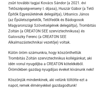
zsűri további tagjai Kovács Sándor (a 2021. évi
Tetőszépségverseny I. díjasa), Huszár Gábor (a Tető
Építők Egyesületének delegáltja), Urbanics János
(az Épületszigetelők, Tetőfedők és Bádogosok
Magyarországi Szövetségének delegáltja), Trombitás
Zoltán (a CREATON SEE szerviztechnikusa) és
Galovszky Ferenc (a CREATON SEE
Alkalmazástechnikai vezetője) voltak.
Külön öröm számunkra, hogy köszönthettük
Trombitás Zoltán szerviztechnikus kollégánkat, aki
idén vonul nyugdíjba a CREATON kötelékéből.
Örömökben gazdag nyugdíjas éveket kívánunk neki!
Köszönjük mindenkinek, aki velünk töltötte ezt a
napot, remek élményekkel gazdagodtunk!