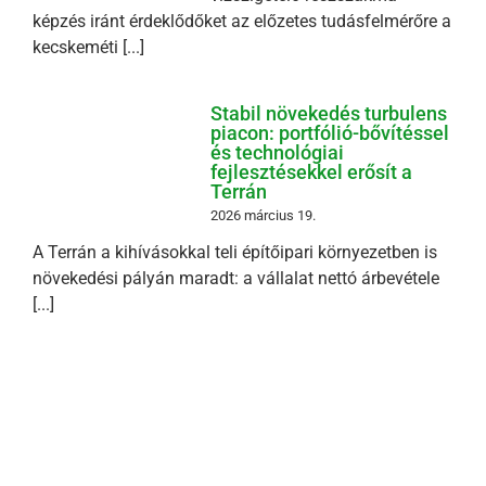
képzés iránt érdeklődőket az előzetes tudásfelmérőre a
kecskeméti [...]
Stabil növekedés turbulens
piacon: portfólió-bővítéssel
és technológiai
fejlesztésekkel erősít a
Terrán
2026 március 19.
A Terrán a kihívásokkal teli építőipari környezetben is
növekedési pályán maradt: a vállalat nettó árbevétele
[...]