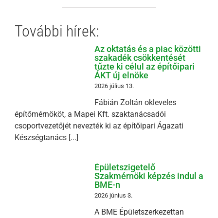
További hírek:
Az oktatás és a piac közötti
szakadék csökkentését
tűzte ki célul az építőipari
ÁKT új elnöke
2026 július 13.
Fábián Zoltán okleveles
építőmérnököt, a Mapei Kft. szaktanácsadói
csoportvezetőjét nevezték ki az építőipari Ágazati
Készségtanács [...]
Épületszigetelő
Szakmérnöki képzés indul a
BME-n
2026 június 3.
A BME Épületszerkezettan