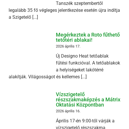
Tanszék szeptembertől
legalább 35 fő végleges jelentkezése esetén újra indítja
a Szigetelő [...]
Megérkeztek a Roto fűthető
tetőtéri ablakai!
2026 április 17.
Új Designo Heat tetőablak
fűtési funkcióval. A tetőablakok
a helyiségeket lakótérré
alakítják. Világosságot és kellemes [...]
Vízszigetelő
részszakmaképzés a Mátrix
Oktatási Központban
2026 április 16.
Április 17-én 9:00-től várják a
vízszigetelő részszakma