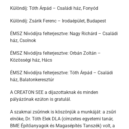
Különdíj: Tóth Árpád – Családi ház, Fonyód
Különdíj: Zsárik Ferenc – Irodaépület, Budapest
ÉMSZ Nívódíjra felterjesztve: Nagy Richárd – Családi
ház, Csolnok
ÉMSZ Nívódíjra felterjesztve: Orbán Zoltán –
Közösségi ház, Hács
ÉMSZ Nívódíjra felterjesztve: Tóth Árpád – Családi
ház, Balatonkeresztúr
A CREATON SEE a díjazottaknak és minden
pályázónak ezúton is gratulál.
A szakmai zsűrinek is köszönjük a munkáját: a zsűri
elnöke, Dr. Tóth Elek DLA (címzetes egyetemi tanár,
BME Építőanyagok és Magasépítés Tanszék) volt, a