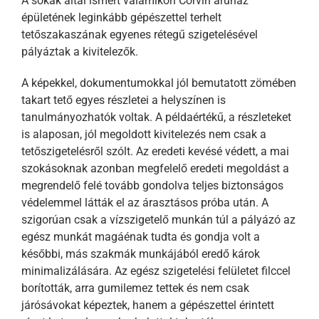
A sokak által ismert valamikori Corvin áruház
épületének leginkább gépészettel terhelt
tetőszakaszának egyenes rétegű szigetelésével
pályáztak a kivitelezők.
A képekkel, dokumentumokkal jól bemutatott zömében
takart tető egyes részletei a helyszínen is
tanulmányozhatók voltak. A példaértékű, a részleteket
is alaposan, jól megoldott kivitelezés nem csak a
tetőszigetelésről szólt. Az eredeti kevésé védett, a mai
szokásoknak azonban megfelelő eredeti megoldást a
megrendelő felé tovább gondolva teljes biztonságos
védelemmel látták el az árasztásos próba után. A
szigorúan csak a vízszigetelő munkán túl a pályázó az
egész munkát magáénak tudta és gondja volt a
későbbi, más szakmák munkájából eredő károk
minimalizálására. Az egész szigetelési felületet filccel
borították, arra gumilemez tettek és nem csak
járósávokat képeztek, hanem a gépészettel érintett