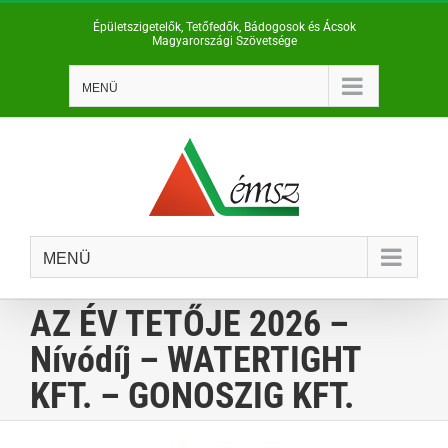
Kihagyás
Épületszigetelők, Tetőfedők, Bádogosok és Ácsok
Magyarországi Szövetsége
MENÜ
MENÜ
AZ ÉV TETŐJE 2026 –
Nívódíj – WATERTIGHT
KFT. – GONOSZIG KFT.