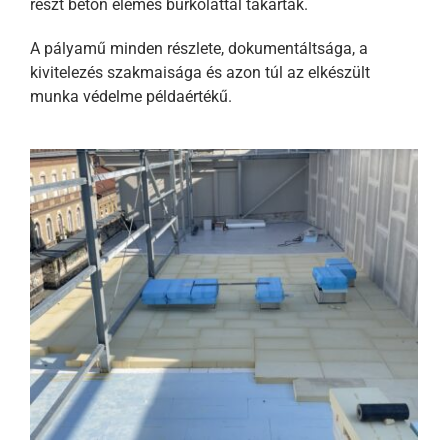
részt beton elemes burkolattal takarták.
A pályamű minden részlete, dokumentáltsága, a
kivitelezés szakmaisága és azon túl az elkészült
munka védelme példaértékű.