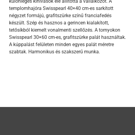
különleges kihívások elé állította a vállalkozót. A
templomhajóra Swisspearl 40×40 cm-es sarkított
négyzet formájú, grafitszürke színű franciafedés
készült. Szép és hasznos a gerincen kialakított,
tetősíkból kiemelt vonalmenti szellőzés. A tornyokon
Swisspearl 30×60 cm-es, grafitszürke palát használtak.
A kúppalást felületen minden egyes palát méretre
szabtak. Harmonikus és szakszerű munka.