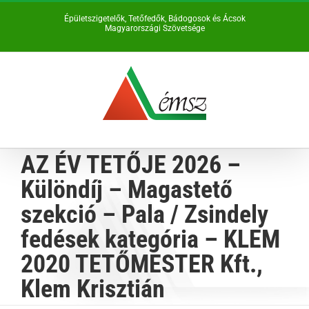
Kihagyás
Épületszigetelők, Tetőfedők, Bádogosok és Ácsok
Magyarországi Szövetsége
AZ ÉV TETŐJE 2026 –
Különdíj – Magastető
szekció – Pala / Zsindely
fedések kategória – KLEM
2020 TETŐMESTER Kft.,
Klem Krisztián