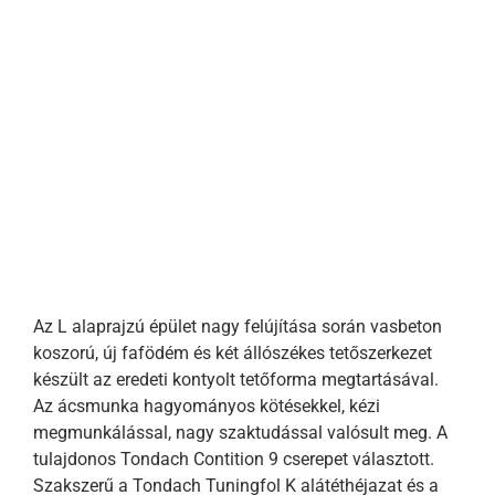
Az L alaprajzú épület nagy felújítása során vasbeton
koszorú, új fafödém és két állószékes tetőszerkezet
készült az eredeti kontyolt tetőforma megtartásával.
Az ácsmunka hagyományos kötésekkel, kézi
megmunkálással, nagy szaktudással valósult meg. A
tulajdonos Tondach Contition 9 cserepet választott.
Szakszerű a Tondach Tuningfol K alátéthéjazat és a