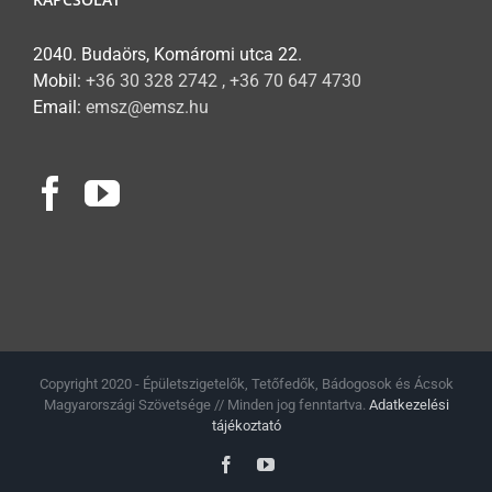
2040. Budaörs, Komáromi utca 22.
Mobil:
+36 30 328 2742 , +36 70 647 4730
Email:
emsz@emsz.hu
Copyright 2020 - Épületszigetelők, Tetőfedők, Bádogosok és Ácsok
Magyarországi Szövetsége // Minden jog fenntartva.
Adatkezelési
tájékoztató
Facebook
YouTube