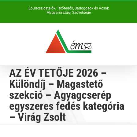
Kihagyás
Épületszigetelők, Tetőfedők, Bádogosok és Ácsok
Magyarországi Szövetsége
AZ ÉV TETŐJE 2026 –
Különdíj – Magastető
szekció – Agyagcserép
egyszeres fedés kategória
– Virág Zsolt