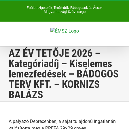
Kihagyás
Épületszigetelők, Tetőfedők, Bádogosok és Ácsok
Magyarországi Szövetsége
AZ ÉV TETŐJE 2026 –
Kategóriadíj – Kiselemes
lemezfedések – BÁDOGOS
TERV KFT. – KORNIZS
BALÁZS
A pályázó Debrecenben, a saját tulajdonú ingatlanán
valósította meg a PREFA 29×29 cm-es