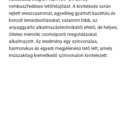
rombuszfedéses tetőfelújítást. A kivitelezés során
rejtett ereszcsatornát, egyedileg gyártott kazettás és
korcolt lemezborításokat, valamint több, az
anyaggyártó alkalmazástechnikától eltérő, de helyes,
ötletes mérnöki csomóponti megoldásokat
alkalmazott. Az eredmény egy színvonalas,
harmonikus és egyedi megjelenésű tető lett, amely
műszakilag kiemelkedő színvonalon kivitelezett.