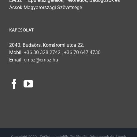
ÉMSZ – Épületszigetelők, Tetőfedők, Bádogosok és
Ácsok Magyarországi Szövetsége
KAPCSOLAT
2040. Budaörs, Komáromi utca 22.
Mobil:
+36 30 328 2742 , +36 70 647 4730
Email:
emsz@emsz.hu
Copyright 2020 - Épületszigetelők, Tetőfedők, Bádogosok és Ácsok