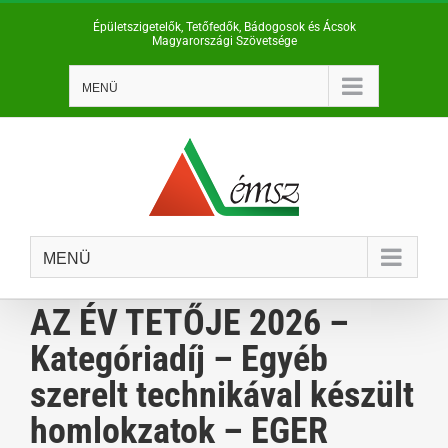
Kihagyás
Épületszigetelők, Tetőfedők, Bádogosok és Ácsok
Magyarországi Szövetsége
MENÜ
MENÜ
AZ ÉV TETŐJE 2026 –
Kategóriadíj – Egyéb
szerelt technikával készült
homlokzatok – EGER