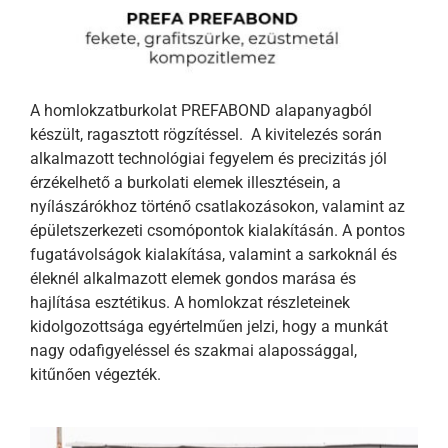
A homlokzatburkolat PREFABOND alapanyagból
készült, ragasztott rögzítéssel. A kivitelezés során
alkalmazott technológiai fegyelem és precizitás jól
érzékelhető a burkolati elemek illesztésein, a
nyílászárókhoz történő csatlakozásokon, valamint az
épületszerkezeti csomópontok kialakításán. A pontos
fugatávolságok kialakítása, valamint a sarkoknál és
éleknél alkalmazott elemek gondos marása és
hajlítása esztétikus. A homlokzat részleteinek
kidolgozottsága egyértelműen jelzi, hogy a munkát
nagy odafigyeléssel és szakmai alapossággal,
kitűnően végezték.