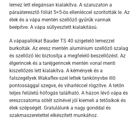
lemez lett elegánsan kialakítva. A szaruzaton a
páraáteresztő fóliát 5×5-ös ellenléccel szorították le. Az
élek és a vápa mentén szellőző gyűrűk vannak
beépítve. A vápa süllyesztett kialakítású.
A vápapallókat Bauder TS 40 szigetelő lemezzel
burkolták. Az eresz mentén alumínium szellőző szalag
és szellőző léc biztosítja a megfelelő beszellőzést. Az
élgerincek és a taréjgerincek mentén vonal menti
kiszellőzés lett kialakítva. A kémények és a
falszegélyek Wakaflex-szel lettek tankönyvbe illő
pontossággal szegve, és viharléccel rögzítve. A tetőn
teljes felületű hófogás található. A házon lévő vápa és
ereszcsatorna sötét színével jól kiemeli a tetősíkok és
élek szépségét. Gratulálunk a nagy gonddal és
szakmaszeretettel elkészített munkához.