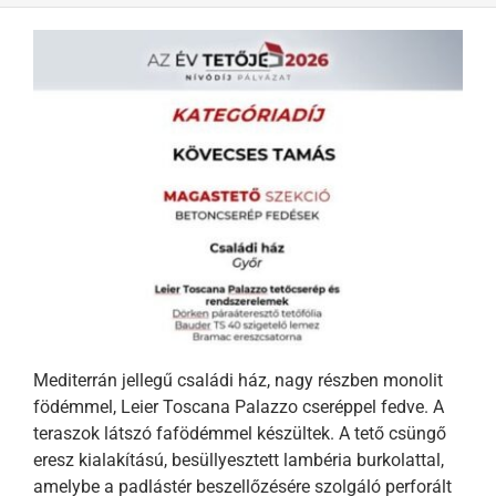
Mediterrán jellegű családi ház, nagy részben monolit
födémmel, Leier Toscana Palazzo cseréppel fedve. A
teraszok látszó fafödémmel készültek. A tető csüngő
eresz kialakítású, besüllyesztett lambéria burkolattal,
amelybe a padlástér beszellőzésére szolgáló perforált