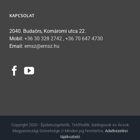
KAPCSOLAT
2040. Budaörs, Komáromi utca 22.
Mobil:
+36 30 328 2742 , +36 70 647 4730
Email:
emsz@emsz.hu
Copyright 2020 - Épületszigetelők, Tetőfedők, Bádogosok és Ácsok
Magyarországi Szövetsége // Minden jog fenntartva.
Adatkezelési
tájékoztató