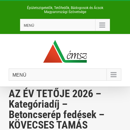
Kihagyás
Épületszigetelők, Tetőfedők, Bádogosok és Ácsok
Magyarországi Szövetsége
MENÜ
MENÜ
AZ ÉV TETŐJE 2026 –
Kategóriadíj –
Betoncserép fedések –
KÖVECSES TAMÁS