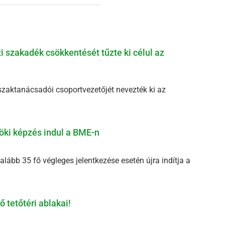
ti szakadék csökkentését tűzte ki célul az
szaktanácsadói csoportvezetőjét nevezték ki az
öki képzés indul a BME-n
ább 35 fő végleges jelentkezése esetén újra indítja a
 tetőtéri ablakai!