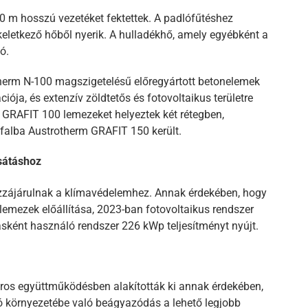
0 m hosszú vezetéket fektettek. A padlófűtéshez
keletkező hőből nyerik. A hulladékhő, amely egyébként a
ó.
herm N-100 magszigetelésű előregyártott betonelemek
ója, és extenzív zöldtetős és fotovoltaikus területre
 GRAFIT 100 lemezeket helyeztek két rétegben,
falba Austrotherm GRAFIT 150 került.
sátáshoz
zzájárulnak a klímavédelemhez. Annak érdekében, hogy
emezek előállítása, 2023-ban fotovoltaikus rendszer
rásként használó rendszer 226 kWp teljesítményt nyújt.
ros együttműködésben alakították ki annak érdekében,
ó környezetébe való beágyazódás a lehető legjobb