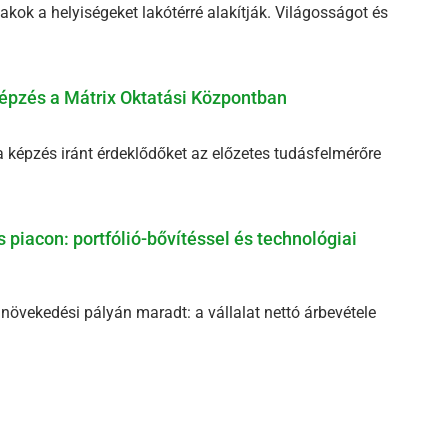
akok a helyiségeket lakótérré alakítják. Világosságot és
épzés a Mátrix Oktatási Központban
ma képzés iránt érdeklődőket az előzetes tudásfelmérőre
 piacon: portfólió-bővítéssel és technológiai
s növekedési pályán maradt: a vállalat nettó árbevétele