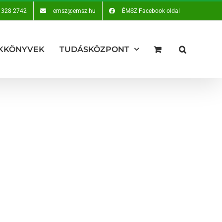
 328 2742
emsz@emsz.hu
ÉMSZ Facebook oldal
KKÖNYVEK
TUDÁSKÖZPONT