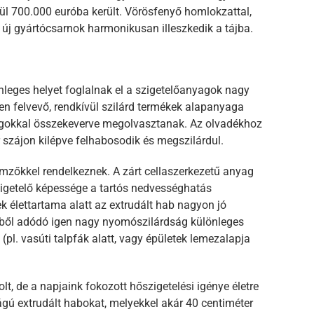
l 700.000 euróba került. Vörösfenyő homlokzattal,
az új gyártócsarnok harmonikusan illeszkedik a tájba.
nleges helyet foglalnak el a szigetelőanyagok nagy
n felvevő, rendkívül szilárd termékek alapanyaga
nyagokkal összekeverve megolvasztanak. Az olvadékhoz
 szájon kilépve felhabosodik és megszilárdul.
lemzőkkel rendelkeznek. A zárt cellaszerkezetű anyag
szigetelő képessége a tartós nedvességhatás
 élettartama alatt az extrudált hab nagyon jó
ből adódó igen nagy nyomószilárdság különleges
pl. vasúti talpfák alatt, vagy épületek lemezalapja
t, de a napjaink fokozott hőszigetelési igénye életre
ágú extrudált habokat, melyekkel akár 40 centiméter