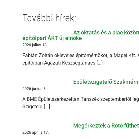
További hírek:
Az oktatás és a piac közöt
építőipari ÁKT új elnöke
2026 július 13.
Fábián Zoltán okleveles építőmérnököt, a Mapei Kft. 
építőipari Ágazati Készségtanács [...]
Épületszigetelő Szakmérn
2026 június 3.
A BME Épületszerkezettan Tanszék szeptembertől legal
Szigetelő [...]
Megérkeztek a Roto fűthető
2026 április 17.