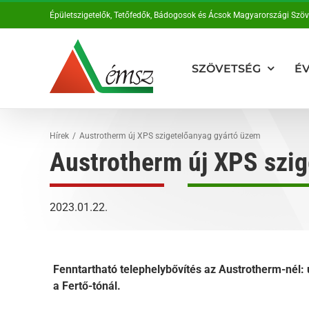
Kihagyás
Épületszigetelők, Tetőfedők, Bádogosok és Ácsok Magyarországi Szö
SZÖVETSÉG
ÉV
Hírek
Austrotherm új XPS szigetelőanyag gyártó üzem
Austrotherm új XPS szi
2023.01.22.
Fenntartható telephelybővítés az Austrotherm-nél: 
a Fertő-tónál.