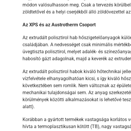
módon valósulhasson meg. Csak a tervezés körülbelü
zöldtetővel és a helyi cserjékből álló zöldövezettel 
Az XPS és az Austrotherm Csoport
Az extrudált polisztirol hab hőszigetelőanyagok külö
családjában. A nedvességet csak minimális mértékbe
üvegtiszta polisztirol, melyet adalék- és színezőa
habosító gázt adagolnak, majd a keverék az extruder
Az extrudált polisztirol habok kiváló hőtechnikai jel
vízfelvétele elhanyagolhatóan kicsi, s így kiváló hő
következtében sem romlik. Nem változnak az épületek
mechanikai tulajdonságai sem. Az anyag szerkezeté
körülmények közötti alkalmazásokat is lehetővé tesz (
alatt).
Korábban a gyártott termékek vastagsága korlátos vol
hívta a termoplasztikusan kötött (TB), nagy vastags