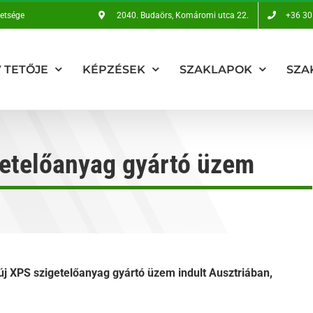
vetsége
2040. Budaörs, Komáromi utca 22.
+36 30
 TETŐJE
KÉPZÉSEK
SZAKLAPOK
SZA
getelőanyag gyártó üzem
új XPS szigetelőanyag gyártó üzem indult Ausztriában,