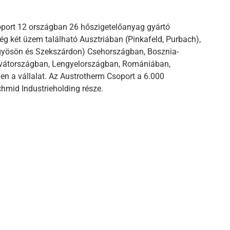
oport 12 országban 26 hőszigetelőanyag gyártó
g két üzem található Ausztriában (Pinkafeld, Purbach),
gyösön és Szekszárdon) Csehországban, Bosznia-
vátországban, Lengyelországban, Romániában,
n a vállalat. Az Austrotherm Csoport a 6.000
hmid Industrieholding része.