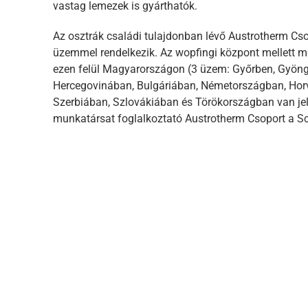
vastag lemezek is gyárthatók.
Az osztrák családi tulajdonban lévő Austrotherm Cs
üzemmel rendelkezik. Az wopfingi központ mellett mé
ezen felül Magyarországon (3 üzem: Győrben, Gyön
Hercegovinában, Bulgáriában, Németországban, Hor
Szerbiában, Szlovákiában és Törökországban van jele
munkatársat foglalkoztató Austrotherm Csoport a Sc