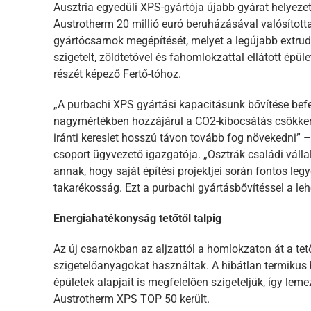
Ausztria egyedüli XPS-gyártója újabb gyárat helyezet
Austrotherm 20 millió euró beruházásával valósítot
gyártócsarnok megépítését, melyet a legújabb extrud
szigetelt, zöldtetővel és fahomlokzattal ellátott ép
részét képező Fertő-tóhoz.
„A purbachi XPS gyártási kapacitásunk bővítése befe
nagymértékben hozzájárul a CO2-kibocsátás csökken
iránti kereslet hosszú távon tovább fog növekedni” 
csoport ügyvezető igazgatója. „Osztrák családi válla
annak, hogy saját építési projektjei során fontos le
takarékosság. Ezt a purbachi gyártásbővítéssel a le
Energiahatékonyság tetőtől talpig
Az új csarnokban az aljzattól a homlokzaton át a te
szigetelőanyagokat használtak. A hibátlan termikus 
épületek alapjait is megfelelően szigeteljük, így l
Austrotherm XPS TOP 50 került.