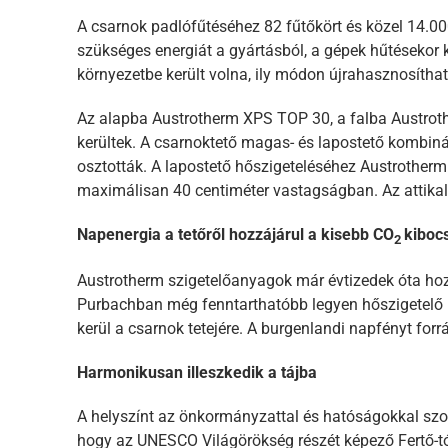
A csarnok padlófűtéséhez 82 fűtőkört és közel 14.00
szükséges energiát a gyártásból, a gépek hűtésekor 
környezetbe került volna, ily módon újrahasznosíthat
Az alapba Austrotherm XPS TOP 30, a falba Austrot
kerültek. A csarnoktető magas- és lapostető kombináci
osztották. A lapostető hőszigeteléséhez Austrotherm
maximálisan 40 centiméter vastagságban. Az attikal
Napenergia a tetőről hozzájárul a kisebb CO
kiboc
2
Austrotherm szigetelőanyagok már évtizedek óta ho
Purbachban még fenntarthatóbb legyen hőszigetelő l
kerül a csarnok tetejére. A burgenlandi napfényt for
Harmonikusan illeszkedik a tájba
A helyszínt az önkormányzattal és hatóságokkal szo
hogy az UNESCO Világörökség részét képező Fertő-t