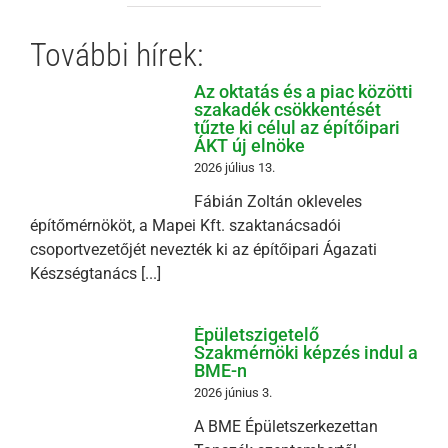
További hírek:
Az oktatás és a piac közötti
szakadék csökkentését
tűzte ki célul az építőipari
ÁKT új elnöke
2026 július 13.
Fábián Zoltán okleveles
építőmérnököt, a Mapei Kft. szaktanácsadói
csoportvezetőjét nevezték ki az építőipari Ágazati
Készségtanács [...]
Épületszigetelő
Szakmérnöki képzés indul a
BME-n
2026 június 3.
A BME Épületszerkezettan