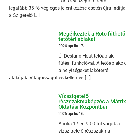
Tanszék szeptembertől
legalább 35 fő végleges jelentkezése esetén újra indítja
a Szigetelő [...]
Megérkeztek a Roto fűthető
tetőtéri ablakai!
2026 április 17.
Új Designo Heat tetőablak
fűtési funkcióval. A tetőablakok
a helyiségeket lakótérré
alakítják. Világosságot és kellemes [...]
Vízszigetelő
részszakmaképzés a Mátrix
Oktatási Központban
2026 április 16.
Április 17-én 9:00-től várják a
vízszigetelő részszakma