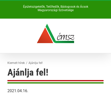
Kihagyás
Épületszigetelők, Tetőfedők, Bádogosok és Ácsok
Magyarországi Szövetsége
Kiemelt hírek
Ajánlja fel!
Ajánlja fel!
2021.04.16.