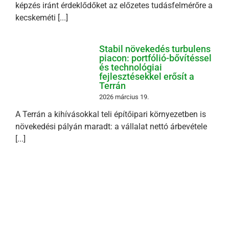
képzés iránt érdeklődőket az előzetes tudásfelmérőre a
kecskeméti [...]
Stabil növekedés turbulens
piacon: portfólió-bővítéssel
és technológiai
fejlesztésekkel erősít a
Terrán
2026 március 19.
A Terrán a kihívásokkal teli építőipari környezetben is
növekedési pályán maradt: a vállalat nettó árbevétele
[...]