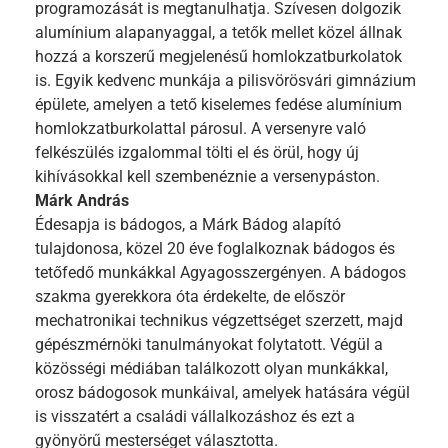
programozását is megtanulhatja. Szívesen dolgozik
alumínium alapanyaggal, a tetők mellet közel állnak
hozzá a korszerű megjelenésű homlokzatburkolatok
is. Egyik kedvenc munkája a pilisvörösvári gimnázium
épülete, amelyen a tető kiselemes fedése alumínium
homlokzatburkolattal párosul. A versenyre való
felkészülés izgalommal tölti el és örül, hogy új
kihívásokkal kell szembenéznie a versenypáston.
Márk András
Édesapja is bádogos, a Márk Bádog alapító
tulajdonosa, közel 20 éve foglalkoznak bádogos és
tetőfedő munkákkal Agyagosszergényen. A bádogos
szakma gyerekkora óta érdekelte, de először
mechatronikai technikus végzettséget szerzett, majd
gépészmérnöki tanulmányokat folytatott. Végül a
közösségi médiában találkozott olyan munkákkal,
orosz bádogosok munkáival, amelyek hatására végül
is visszatért a családi vállalkozáshoz és ezt a
gyönyörű mesterséget választotta.