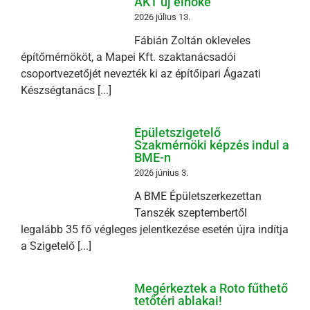
ÁKT új elnöke
2026 július 13.
Fábián Zoltán okleveles
építőmérnököt, a Mapei Kft. szaktanácsadói
csoportvezetőjét nevezték ki az építőipari Ágazati
Készségtanács [...]
Épületszigetelő
Szakmérnöki képzés indul a
BME-n
2026 június 3.
A BME Épületszerkezettan
Tanszék szeptembertől
legalább 35 fő végleges jelentkezése esetén újra indítja
a Szigetelő [...]
Megérkeztek a Roto fűthető
tetőtéri ablakai!