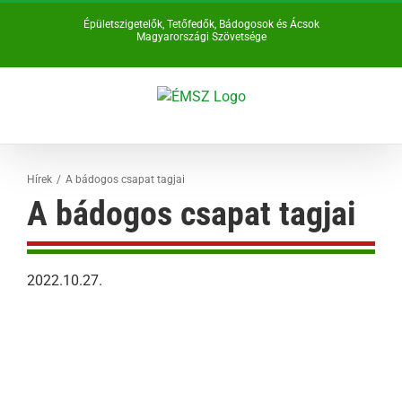
Kihagyás
Épületszigetelők, Tetőfedők, Bádogosok és Ácsok
Magyarországi Szövetsége
Hírek
A bádogos csapat tagjai
A bádogos csapat tagjai
2022.10.27.