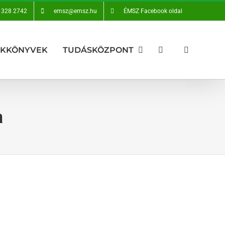
 328 2742
emsz@emsz.hu
ÉMSZ Facebook oldal
AKKÖNYVEK
TUDÁSKÖZPONT
a