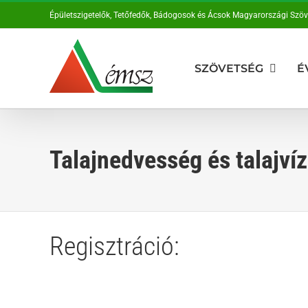
Kihagyás
Épületszigetelők, Tetőfedők, Bádogosok és Ácsok Magyarországi Szö
SZÖVETSÉG
É
Talajnedvesség és talajvíz
Regisztráció: