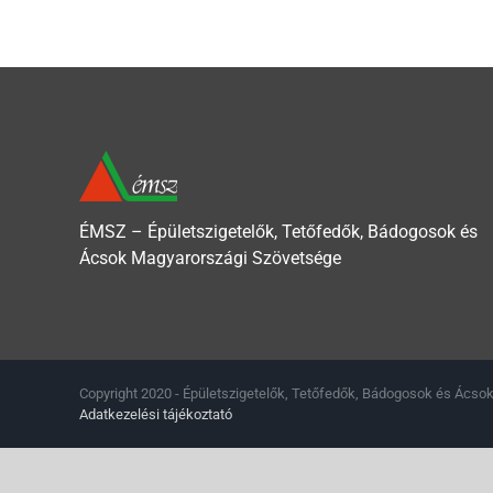
ÉMSZ – Épületszigetelők, Tetőfedők, Bádogosok és
Ácsok Magyarországi Szövetsége
Copyright 2020 - Épületszigetelők, Tetőfedők, Bádogosok és Ácsok
Adatkezelési tájékoztató