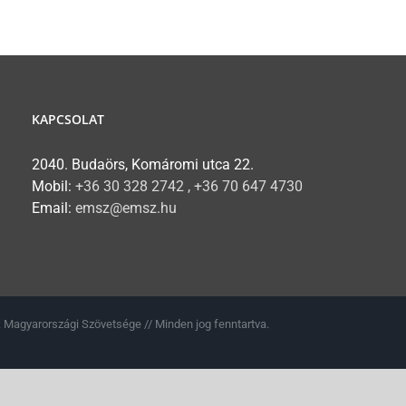
KAPCSOLAT
2040. Budaörs, Komáromi utca 22.
Mobil:
+36 30 328 2742 , +36 70 647 4730
Email:
emsz@emsz.hu
 Magyarországi Szövetsége // Minden jog fenntartva.