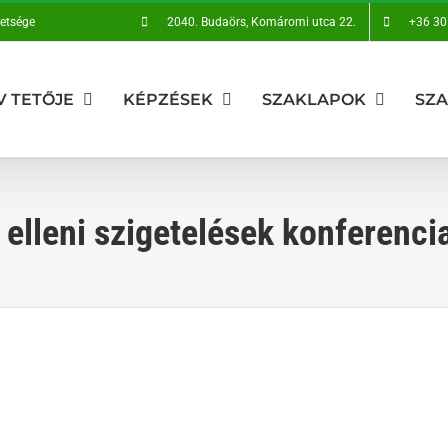
vetsége
2040. Budaörs, Komáromi utca 22.
+36 30
V TETŐJE
KÉPZÉSEK
SZAKLAPOK
SZ
 elleni szigetelések konferenci