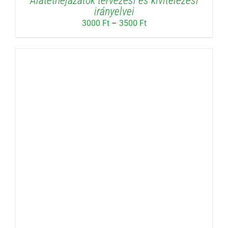
Alátéthéjazatok tervezési és kivitelezési
irányelvei
Ártartomány:
3000
Ft
–
3500
Ft
3000 Ft
-
3500 Ft