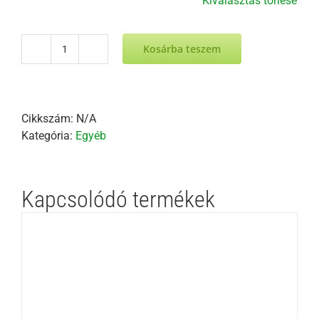
Kiválasztás törlése
Kosárba teszem
ELFOGYOTT
-
Szálerősítésű
cement
Cikkszám:
N/A
tetőfedések
Kategória:
Egyéb
tervezési
és
kivitelezési
Kapcsolódó termékek
szabályai
mennyiség