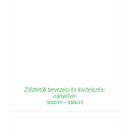
Zöldtetők tervezési és kivitelezési
irányelvei
Ártartomány:
3000
Ft
–
3500
Ft
3000 Ft
-
3500 Ft