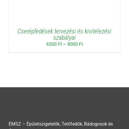
Cserépfedések tervezési és kivitelezési
szabályai
Ártartomány:
6500
Ft
–
8000
Ft
6500 Ft
-
8000 Ft
ÉMSZ – Épületszigetelők, Tetőfedők, Bádogosok és