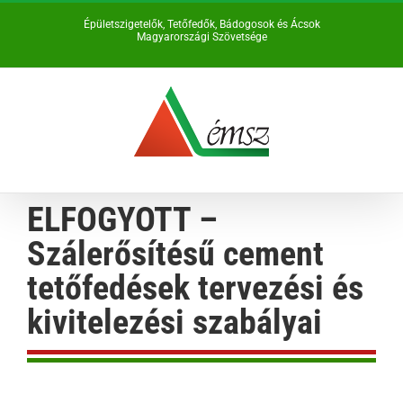
Kihagyás
Épületszigetelők, Tetőfedők, Bádogosok és Ácsok
Magyarországi Szövetsége
ELFOGYOTT –
Szálerősítésű cement
tetőfedések tervezési és
kivitelezési szabályai