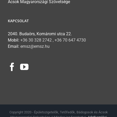
Ácsok Magyarországi Szövetsége
KAPCSOLAT
2040. Budaörs, Komáromi utca 22.
Mobil:
+36 30 328 2742 , +36 70 647 4730
Email:
emsz@emsz.hu
Copyright 2020 - Épületszigetelők, Tetőfedők, Bádogosok és Ácsok