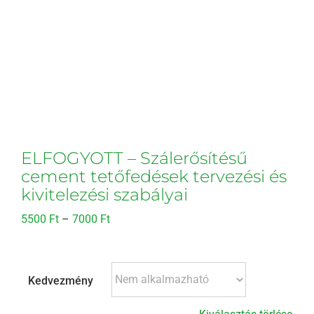
ELFOGYOTT – Szálerősítésű
cement tetőfedések tervezési és
kivitelezési szabályai
Ártartomány:
5500
Ft
–
7000
Ft
5500 Ft
-
7000 Ft
Kedvezmény