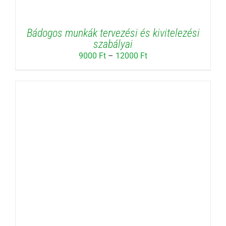
Bádogos munkák tervezési és kivitelezési
szabályai
Ártartomány:
9000
Ft
–
12000
Ft
9000 Ft
-
12000 Ft