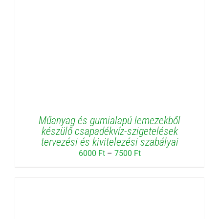
Műanyag és gumialapú lemezekből
készülő csapadékvíz-szigetelések
tervezési és kivitelezési szabályai
Ártartomány:
6000
Ft
–
7500
Ft
6000 Ft
-
7500 Ft