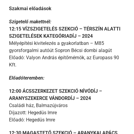
Szakmai előadások
Szigetelő makettnél:
12:15 VÍZSZIGETELÉS SZEKCIÓ – TÉRSZÍN ALATTI
SZIGETELÉSEK KATEGÓRIADÍJ – 2024
Mélyépítési kivitelezés a gyakorlatban – M85
gyorsforgalmi autóút Sopron Bécsi dombi alagút
Előadó: Valyon András építőmérnök, az Europass 90
Kft.
Előadóteremben:
12:00 ÁCSSZERKEZET SZEKCIÓ NÍVÓDÍJ –
ARANYSZEKERCE VÁNDORDÍJ – 2024
Családi ház, Balmazújváros
Díjazott: Hegedüs Imre
Előadó: Hegedüs Imre
12:30 MAGASTETŐ SZEKCIÓ – ARANYKALAPÁCS