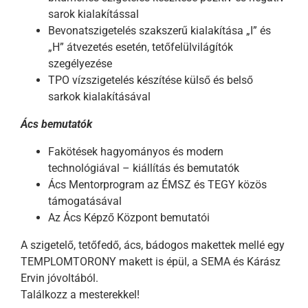
sarok kialakítással
Bevonatszigetelés szakszerű kialakítása „I” és
„H” átvezetés esetén, tetőfelülvilágítók
szegélyezése
TPO vízszigetelés készítése külső és belső
sarkok kialakításával
Ács bemutatók
Fakötések hagyományos és modern
technológiával – kiállítás és bemutatók
Ács Mentorprogram az ÉMSZ és TEGY közös
támogatásával
Az Ács Képző Központ bemutatói
A szigetelő, tetőfedő, ács, bádogos makettek mellé egy
TEMPLOMTORONY makett is épül, a SEMA és Kárász
Ervin jóvoltából.
Találkozz a mesterekkel!