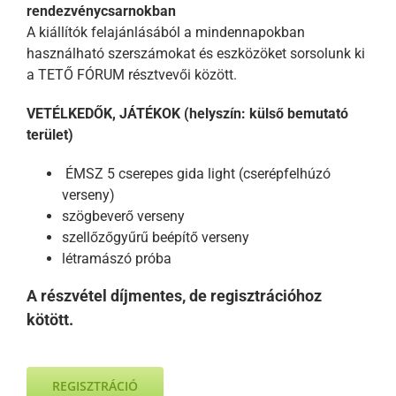
rendezvénycsarnokban
A kiállítók felajánlásából a mindennapokban
használható szerszámokat és eszközöket sorsolunk ki
a TETŐ FÓRUM résztvevői között.
VETÉLKEDŐK, JÁTÉKOK (helyszín: külső bemutató
terület)
ÉMSZ 5 cserepes gida light (cserépfelhúzó
verseny)
szögbeverő verseny
szellőzőgyűrű beépítő verseny
létramászó próba
A részvétel díjmentes, de regisztrációhoz
kötött.
REGISZTRÁCIÓ