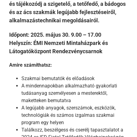
és tájékozódj a szigetelő, a tetőfedő, a bádogos
és az ács szakmák legújabb fejlesztéseiről,
alkalmazástechnikai megoldásairól.
Időpont: 2025. május 30. 9.00 – 17.00
Helyszín: ÉMI Nemzeti Mintaházpark és
Látogatóközpont Rendezvénycsarnok
Amire számíthatsz:
Szakmai bemutatók és előadások
A mindennapokban alkalmazható gyakorlati
tudásanyag személyesen a mesterektől,
maketteken bemutatva
A legújabb anyagok, szerszámok, eszközök,
technológiák és számos izgalmas szakmai
program egy helyen
Találkozz, beszélgess és cserélj tapasztalatot a