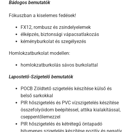
Bádogos bemutatók
Fókuszban a kiselemes fedések!
FX12, rombusz és zsindelyelemek
élképzés, biztonsági vápacsatlakozás
kéményburkolat és szegélyezés
Homlokzatburkolat modellen:
homlokzatburkolás sávos burkolattal
Lapostető-Szigetelő bemutatók
POCB Zöldtető szigetelés készítése külső és
belső sarkokkal
PIR hőszigetelés és PVC vízszigetelés készítése
összefolyóidom beépítéssel, attika kialakítással,
cseppentőlemezzel
PIR hőszigetelés és kétrétegű öntapadó
bitumenes szigetelés készítése pozitív és negatív