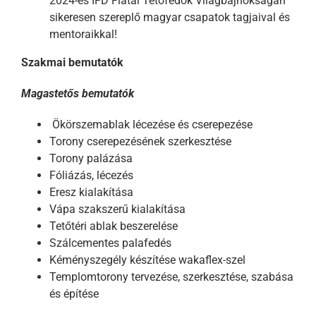
2024-es IFD Fiatal Tetőfedők Világbajnokságán
sikeresen szereplő magyar csapatok tagjaival és
mentoraikkal!
Szakmai bemutatók
Magastetős bemutatók
Ökörszemablak lécezése és cserepezése
Torony cserepezésének szerkesztése
Torony palázása
Fóliázás, lécezés
Eresz kialakítása
Vápa szakszerű kialakítása
Tetőtéri ablak beszerelése
Szálcementes palafedés
Kéményszegély készítése wakaflex-szel
Templomtorony tervezése, szerkesztése, szabása
és építése