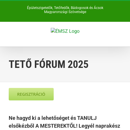
Kihagyás
Épületszigetelők, Tetőfedők, Bádogosok és Ácsok
Magyarországi Szövetsége
TETŐ FÓRUM 2025
REGISZTRÁCIÓ
Ne hagyd ki a lehetőséget és TANULJ
elsőkézből A MESTEREKTŐL! Legyél naprakész