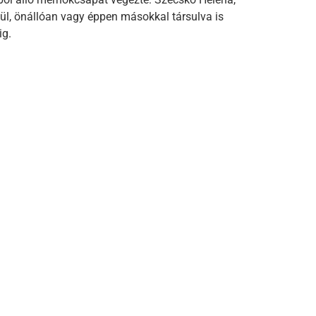
ül, önállóan vagy éppen másokkal társulva is
ig.