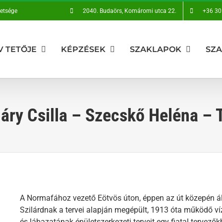
vetsége
2040. Budaörs, Komáromi utca 22.
+36 30
V TETŐJE
KÉPZÉSEK
SZAKLAPOK
SZ
ry Csilla – Szecskő Heléna – 
A Normafához vezető Eötvös úton, éppen az út közepén áll
Szilárdnak a tervei alapján megépült, 1913 óta működő ví
és lábazatának épületszerkezeti terveit egy fiatal tervez