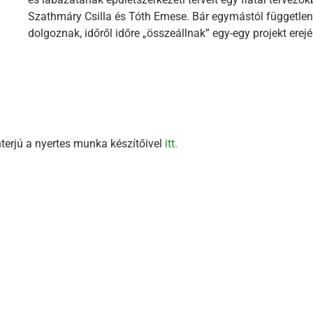
Szathmáry Csilla és Tóth Emese. Bár egymástól független
dolgoznak, időről időre „összeállnak” egy-egy projekt erejé
rjú a nyertes munka készítőivel
itt.