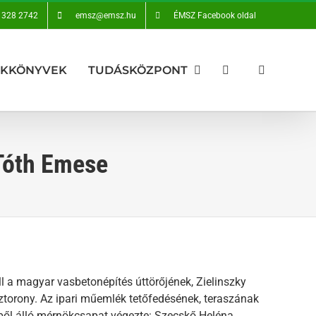
 328 2742
emsz@emsz.hu
ÉMSZ Facebook oldal
AKKÖNYVEK
TUDÁSKÖZPONT
Tóth Emese
 a magyar vasbetonépítés úttörőjének, Zielinszky
ztorony. Az ipari műemlék tetőfedésének, teraszának
őkből álló mérnökcsapat végezte: Szecskő Heléna,