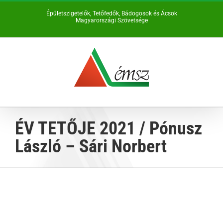
Kihagyás
Épületszigetelők, Tetőfedők, Bádogosok és Ácsok
Magyarországi Szövetsége
ÉV TETŐJE 2021 / Pónusz
László – Sári Norbert