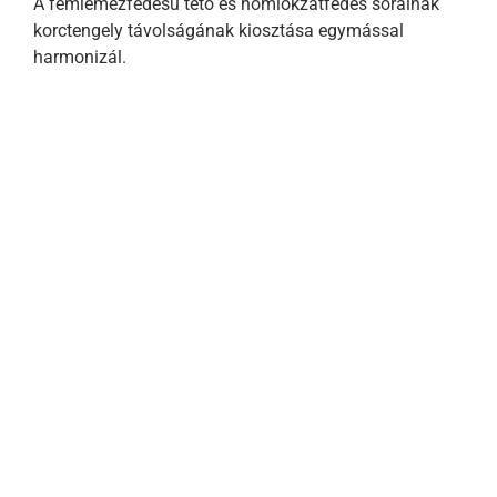
A fémlemezfedésű tető és homlokzatfedés sorainak
korctengely távolságának kiosztása egymással
harmonizál.