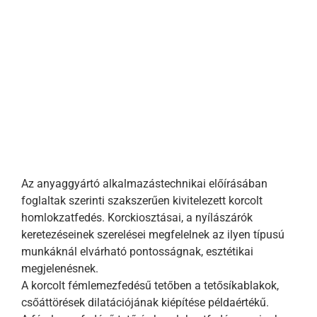
Az anyaggyártó alkalmazástechnikai előírásában
foglaltak szerinti szakszerűen kivitelezett korcolt
homlokzatfedés. Korckiosztásai, a nyílászárók
keretezéseinek szerelései megfelelnek az ilyen típusú
munkáknál elvárható pontosságnak, esztétikai
megjelenésnek.
A korcolt fémlemezfedésű tetőben a tetősíkablakok,
csőáttörések dilatációjának kiépítése példaértékű.